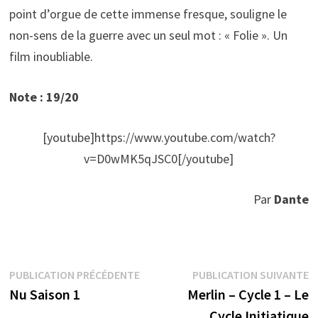
point d’orgue de cette immense fresque, souligne le
non-sens de la guerre avec un seul mot : « Folie ». Un
film inoubliable.
Note : 19/20
[youtube]https://www.youtube.com/watch?
v=D0wMK5qJSC0[/youtube]
Par
Dante
Navigation
Publication
P
PUBLICATION PRÉCÉDENTE
PUBLICATION SUIVANTE
précédente :
s
Nu Saison 1
Merlin – Cycle 1 – Le
de
Cycle Initiatique