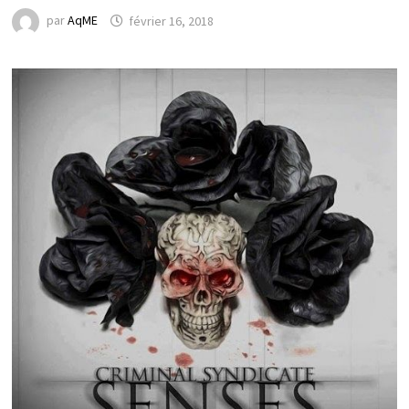
par
AqME
février 16, 2018