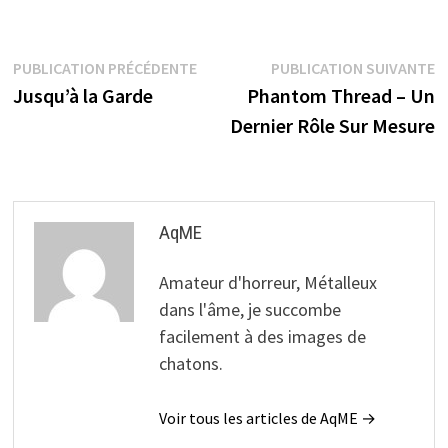
Navigation
Publication
P
PUBLICATION PRÉCÉDENTE
PUBLICATION SUIVANTE
précédente :
s
Jusqu’à la Garde
Phantom Thread – Un
de
Dernier Rôle Sur Mesure
l’article
AqME
Amateur d'horreur, Métalleux
dans l'âme, je succombe
facilement à des images de
chatons.
Voir tous les articles de AqME →