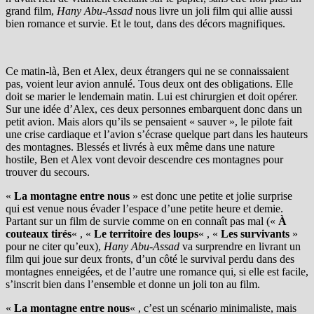
grand film,
Hany Abu-Assad
nous livre un joli film qui allie aussi
bien romance et survie. Et le tout, dans des décors magnifiques.
Ce matin-là, Ben et Alex, deux étrangers qui ne se connaissaient
pas, voient leur avion annulé. Tous deux ont des obligations. Elle
doit se marier le lendemain matin. Lui est chirurgien et doit opérer.
Sur une idée d’Alex, ces deux personnes embarquent donc dans un
petit avion. Mais alors qu’ils se pensaient « sauver », le pilote fait
une crise cardiaque et l’avion s’écrase quelque part dans les hauteurs
des montagnes. Blessés et livrés à eux même dans une nature
hostile, Ben et Alex vont devoir descendre ces montagnes pour
trouver du secours.
«
La montagne entre nous
» est donc une petite et jolie surprise
qui est venue nous évader l’espace d’une petite heure et demie.
Partant sur un film de survie comme on en connaît pas mal («
À
couteaux tirés
« , «
Le territoire des loups
« , «
Les survivants
»
pour ne citer qu’eux),
Hany Abu-Assad
va surprendre en livrant un
film qui joue sur deux fronts, d’un côté le survival perdu dans des
montagnes enneigées, et de l’autre une romance qui, si elle est facile,
s’inscrit bien dans l’ensemble et donne un joli ton au film.
«
La montagne entre nous
« , c’est un scénario minimaliste, mais