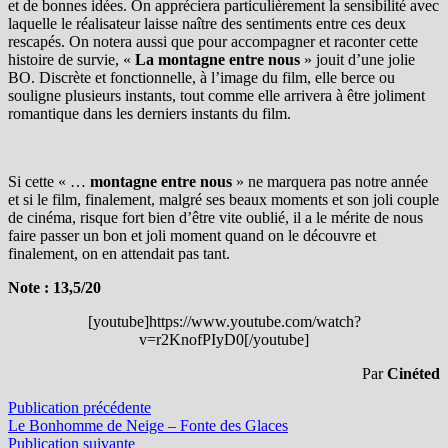
et de bonnes idées. On appréciera particulièrement la sensibilité avec
laquelle le réalisateur laisse naître des sentiments entre ces deux
rescapés. On notera aussi que pour accompagner et raconter cette
histoire de survie, «
La montagne entre nous
» jouit d’une jolie
BO. Discrète et fonctionnelle, à l’image du film, elle berce ou
souligne plusieurs instants, tout comme elle arrivera à être joliment
romantique dans les derniers instants du film.
Si cette « …
montagne entre nous
» ne marquera pas notre année
et si le film, finalement, malgré ses beaux moments et son joli couple
de cinéma, risque fort bien d’être vite oublié, il a le mérite de nous
faire passer un bon et joli moment quand on le découvre et
finalement, on en attendait pas tant.
Note : 13,5/20
[youtube]https://www.youtube.com/watch?
v=r2KnofPIyD0[/youtube]
Par
Cinéted
Navigation
Publication
Publication précédente
précédente :
Le Bonhomme de Neige – Fonte des Glaces
de
Publication
Publication suivante