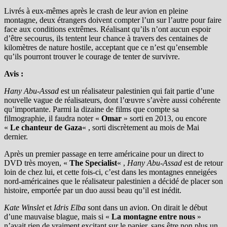
Livrés à eux-mêmes après le crash de leur avion en pleine
montagne, deux étrangers doivent compter l’un sur l’autre pour faire
face aux conditions extrêmes. Réalisant qu’ils n’ont aucun espoir
d’être secourus, ils tentent leur chance à travers des centaines de
kilomètres de nature hostile, acceptant que ce n’est qu’ensemble
qu’ils pourront trouver le courage de tenter de survivre.
Avis :
Hany Abu-Assad
est un réalisateur palestinien qui fait partie d’une
nouvelle vague de réalisateurs, dont l’œuvre s’avère aussi cohérente
qu’importante. Parmi la dizaine de films que compte sa
filmographie, il faudra noter «
Omar
» sorti en 2013, ou encore
«
Le chanteur de Gaza
« , sorti discrètement au mois de Mai
dernier.
Après un premier passage en terre américaine pour un direct to
DVD très moyen, «
The Specialist
« ,
Hany Abu-Assad
est de retour
loin de chez lui, et cette fois-ci, c’est dans les montagnes enneigées
nord-américaines que le réalisateur palestinien a décidé de placer son
histoire, emportée par un duo aussi beau qu’il est inédit.
Kate Winslet
et
Idris Elba
sont dans un avion. On dirait le début
d’une mauvaise blague, mais si «
La montagne entre nous
»
n’avait rien de vraiment excitant sur le papier, sans être non plus un