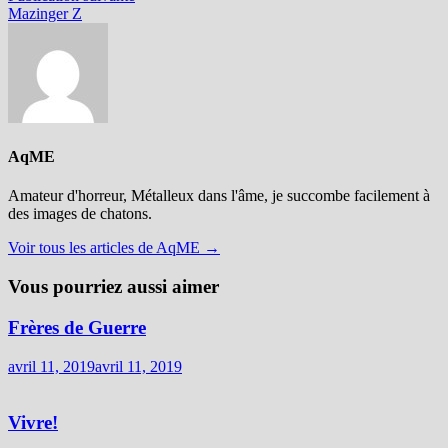
l’article
suivante :
Mazinger Z
AqME
Amateur d'horreur, Métalleux dans l'âme, je succombe facilement à
des images de chatons.
Voir tous les articles de AqME →
Vous pourriez aussi aimer
Frères de Guerre
avril 11, 2019
avril 11, 2019
Vivre!