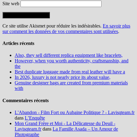
Site web
Ce site utilise Akismet pour réduire les indésirables.
En savoir plus
sur comment les données de vos commentaires sont utilisées
.
Articles récents
Also, they sell different replica equipment like bracelets,
However, when you worth authenticity, craftsmanship, and
the
Best duplicate luggage made from real leather will have a
In 2026, luxury is not nearly price its about value,
Genuine designer bags are created from premium materials
with
Commentaires récents
L'Abandon - Film Fort ou Aubaine Politique ? - Lavisqteam.fr
dans
L’Enquête
Mon Grand Frère et Moi - La Délicatesse du Deuil -
Lavisqteam.fr
dans
La Famille Asada – Un Amour de
Photographe