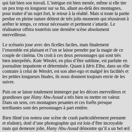
qui fait bien son travail. L’intrigue est bien menée, même si elle tire
un peu trop en longueur sur sa fin, allant au-delà des montagnes,
pour traiter d’un sujet fort, le retour à la réalité. Mais si toute la partie
perdue en pleine nature détient de très jolis moments qui réussiront à
arrêter le temps, ce retour nécessaire et pertinent s’attarde. Le
réalisateur offrira toutefois une dernière scène absolument
merveilleuse.
Le scénario joue avec des ficelles faciles, mais finalement
l’ensemble est plaisant et l’on se laisse prendre par la magie de ce
couple de cinéma. On croit à ces deux personnages qui sont très
bien interprétés.
Kate Winslet
, en plus d’être sublime, est parfaite en
journaliste impatiente et déterminée. Quant à
Idris Elba
, dans un rôle
contraire à celui de
Winslet
, est son alter-ego et malgré les facilités et
les petites longueurs finales, ils nous donnent toujours envie de les
suivre.
Puis on se laisse totalement immerger par les décors merveilleux et
grandioses que
Hany Abu-Assad
a très bien su mettre en valeur.
Dans un sens, ces montagnes pesantes et ces forêts presque
terrifiantes sont des personnages à part entière.
Bien filmé (on notera une scène de crash particulièrement prenante
et réaliste), doté d’une photographie qui est loin d’être incroyable
mais qui demeure jolie,
Hany Abu-Assad
démontre qu’il a un bel œil