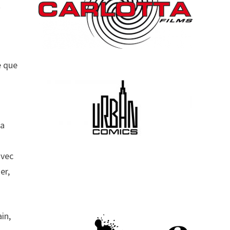
t
e que
la
avec
er,
in,