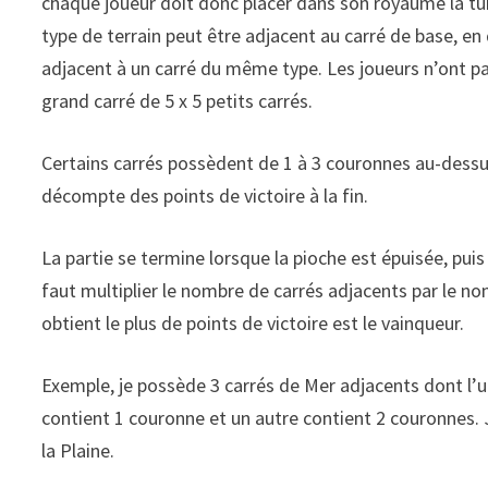
chaque joueur doit donc placer dans son royaume la tuil
type de terrain peut être adjacent au carré de base, en 
adjacent à un carré du même type. Les joueurs n’ont pas
grand carré de 5 x 5 petits carrés.
Certains carrés possèdent de 1 à 3 couronnes au-dessus 
décompte des points de victoire à la fin.
La partie se termine lorsque la pioche est épuisée, puis
faut multiplier le nombre de carrés adjacents par le 
obtient le plus de points de victoire est le vainqueur.
Exemple, je possède 3 carrés de Mer adjacents dont l’u
contient 1 couronne et un autre contient 2 couronnes. J
la Plaine.