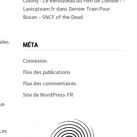
Colony - Le Renouveau du Film de Zombie ? -
Lavisqteam.fr
dans
Dernier Train Pour
Busan – SNCF of the Dead
iles
MÉTA
Connexion
Flux des publications
Flux des commentaires
Site de WordPress-FR
 un
 Les