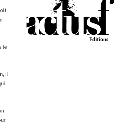
l
oit
un
s le
, il
qui
un
our