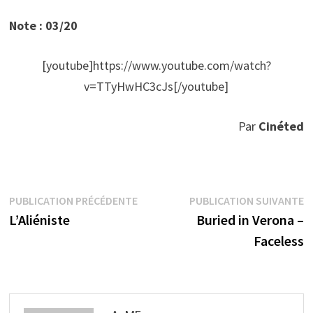
Note : 03/20
[youtube]https://www.youtube.com/watch?
v=TTyHwHC3cJs[/youtube]
Par
Cinéted
Navigation
Publication
P
PUBLICATION PRÉCÉDENTE
PUBLICATION SUIVANTE
précédente :
s
L’Aliéniste
Buried in Verona –
de
Faceless
l’article