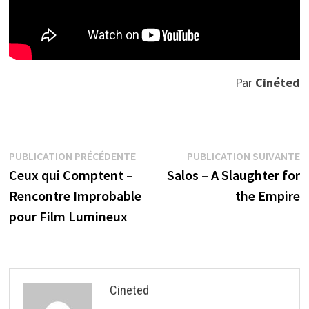
Par
Cinéted
Navigation
Publication
P
PUBLICATION PRÉCÉDENTE
PUBLICATION SUIVANTE
précédente :
s
Ceux qui Comptent –
Salos – A Slaughter for
de
Rencontre Improbable
the Empire
l’article
pour Film Lumineux
Cineted