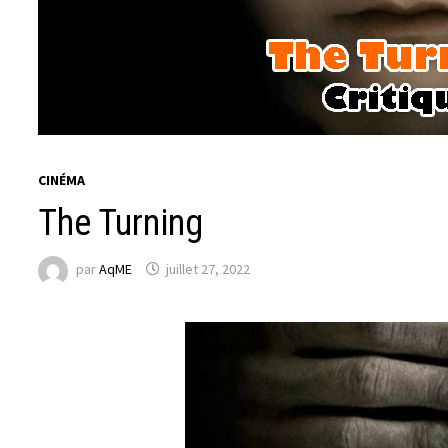
CINÉMA
The Turning
par
AqME
juillet 27, 2022