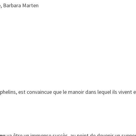
e, Barbara Marten
ins, est convaincue que le manoir dans lequel ils vivent e
rou
va être un immense succès, au point de devenir un suppo