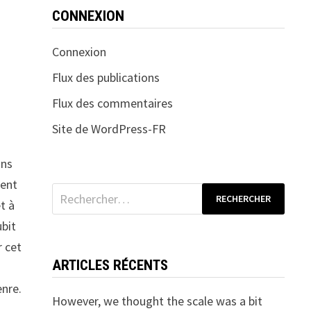
CONNEXION
Connexion
Flux des publications
Flux des commentaires
Site de WordPress-FR
ans
cent
Rechercher :
t à
ubit
r cet
ARTICLES RÉCENTS
enre.
However, we thought the scale was a bit