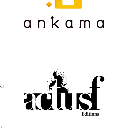
st
rt