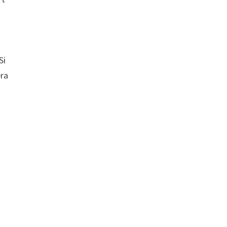
Si
era
n