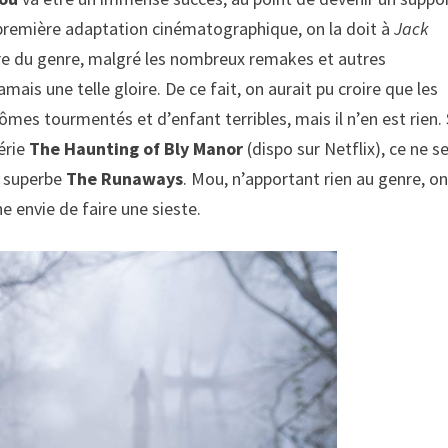
 première adaptation cinématographique, on la doit à
Jack
re du genre, malgré les nombreux remakes et autres
amais une telle gloire. De ce fait, on aurait pu croire que les
ômes tourmentés et d’enfant terribles, mais il n’en est rien. 
série
The Haunting of Bly Manor
(dispo sur Netflix), ce ne s
u superbe
The Runaways
. Mou, n’apportant rien au genre, o
e envie de faire une sieste.