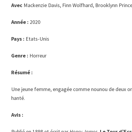
Avec
Mackenzie Davis, Finn Wolfhard, Brooklynn Princ
Année :
2020
Pays :
Etats-Unis
Genre :
Horreur
Résumé :
Une jeune femme, engagée comme nounou de deux orphel
hanté.
Avis :
Publié en 1898 et écrit par
Henry James
,
Le Tour d’Ec