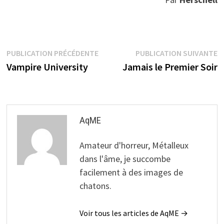
Navigation
Publication
P
PUBLICATION PRÉCÉDENTE
PUBLICATION SUIVANTE
précédente :
s
Vampire University
Jamais le Premier Soir
de
l’article
AqME
Amateur d'horreur, Métalleux
dans l'âme, je succombe
facilement à des images de
chatons.
Voir tous les articles de AqME →