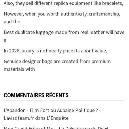
Also, they sell different replica equipment like bracelets,
However, when you worth authenticity, craftsmanship,
and the
Best duplicate luggage made from real leather will have
a
In 2026, luxury is not nearly price its about value,
Genuine designer bags are created from premium
materials with
COMMENTAIRES RÉCENTS
L'Abandon - Film Fort ou Aubaine Politique ? -
Lavisqteam.fr
dans
L’Enquête
Mon Grand Frère et Moi - La Délicatesse du Deuil -