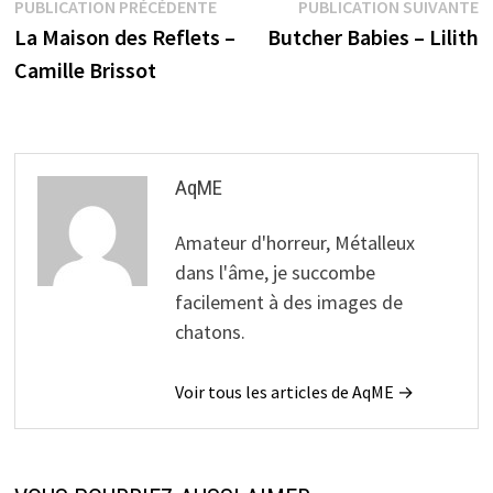
Navigation
Publication
P
PUBLICATION PRÉCÉDENTE
PUBLICATION SUIVANTE
précédente :
s
La Maison des Reflets –
Butcher Babies – Lilith
de
Camille Brissot
l’article
AqME
Amateur d'horreur, Métalleux
dans l'âme, je succombe
facilement à des images de
chatons.
Voir tous les articles de AqME →