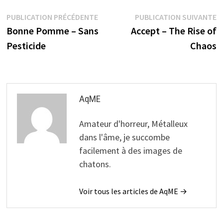
Navigation
Publication
P
PUBLICATION PRÉCÉDENTE
PUBLICATION SUIVANTE
précédente :
s
Bonne Pomme – Sans
Accept – The Rise of
de
Pesticide
Chaos
l’article
AqME
Amateur d'horreur, Métalleux
dans l'âme, je succombe
facilement à des images de
chatons.
Voir tous les articles de AqME →