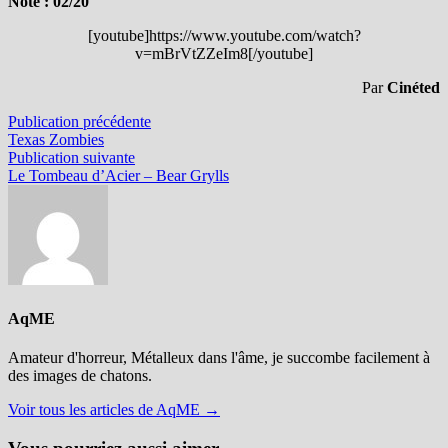
Note : 02/20
[youtube]https://www.youtube.com/watch?
v=mBrVtZZeIm8[/youtube]
Par
Cinéted
Navigation
Publication
Publication précédente
précédente :
Texas Zombies
de
Publication
Publication suivante
l’article
suivante :
Le Tombeau d’Acier – Bear Grylls
AqME
Amateur d'horreur, Métalleux dans l'âme, je succombe facilement à
des images de chatons.
Voir tous les articles de AqME →