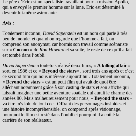
Le père d’Eric est un spécialiste travaillant pour la mission Apollo,
qui a envoyé le premier homme sur la lune. Eric est déterminé à
devenir lui-même astronaute…
Avis :
Totalement inconnu,
David Saperstein
est un nom qui parle à très
peu de monde, et quand on regarde que l’homme a fait, on
comprend son anonymat, car hormis son travail comme scénariste
sur «
Cocoon
» de
Ron Howard
et sa suite, le reste de ce qu’il a fait
est tombé dans l’oubli.
David Saperstein
a toutefois réalisé deux films, «
A killing affair
»
sorti en 1986 et ce «
Beyond the stars
« , sorti trois ans après et c’est
ce second film qui nous intéresse aujourd’hui. Totalement inconnu,
«
Beyond the stars
» est un petit film qui avait de quoi être
alléchant notamment grâce à son casting de stars et son affiche qui
laissait imaginer une petite aventure spatiale qui aurait le charme des
années 80. Mais malheureusement pour nous, «
Beyond the stars
»
va être très loin de tout ceci. Offrant des personnages insipides et
une histoire incompréhensible, on comprend après visionnage,
pourquoi le film est resté dans l’oubli et pourquoi il a coûté la
carrière de son réalisateur.