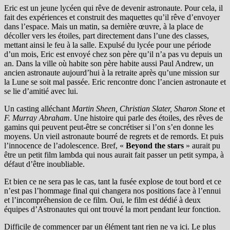
Eric est un jeune lycéen qui rêve de devenir astronaute. Pour cela, il
fait des expériences et construit des maquettes qu’il rêve d’envoyer
dans l’espace. Mais un matin, sa dernière œuvre, à la place de
décoller vers les étoiles, part directement dans l’une des classes,
mettant ainsi le feu à la salle. Expulsé du lycée pour une période
d’un mois, Eric est envoyé chez son père qu’il n’a pas vu depuis un
an. Dans la ville où habite son père habite aussi Paul Andrew, un
ancien astronaute aujourd’hui à la retraite après qu’une mission sur
la Lune se soit mal passée. Eric rencontre donc l’ancien astronaute et
se lie d’amitié avec lui.
Un casting alléchant
Martin Sheen, Christian Slater, Sharon Stone
et
F. Murray Abraham
. Une histoire qui parle des étoiles, des rêves de
gamins qui peuvent peut-être se concrétiser si l’on s’en donne les
moyens. Un vieil astronaute bourré de regrets et de remords. Et puis
l’innocence de l’adolescence. Bref, «
Beyond the stars
» aurait pu
être un petit film lambda qui nous aurait fait passer un petit sympa, à
défaut d’être inoubliable.
Et bien ce ne sera pas le cas, tant la fusée explose de tout bord et ce
n’est pas l’hommage final qui changera nos positions face à l’ennui
et l’incompréhension de ce film. Oui, le film est dédié à deux
équipes d’Astronautes qui ont trouvé la mort pendant leur fonction.
Difficile de commencer par un élément tant rien ne va ici. Le plus