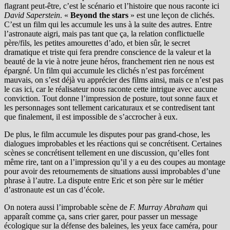
flagrant peut-être, c’est le scénario et l’histoire que nous raconte ici
David Saperstein
. «
Beyond the stars
» est une leçon de clichés.
C’est un film qui les accumule les uns à la suite des autres. Entre
l’astronaute aigri, mais pas tant que ça, la relation conflictuelle
père/fils, les petites amourettes d’ado, et bien sûr, le secret
dramatique et triste qui fera prendre conscience de la valeur et la
beauté de la vie à notre jeune héros, franchement rien ne nous est
épargné. Un film qui accumule les clichés n’est pas forcément
mauvais, on s’est déjà vu apprécier des films ainsi, mais ce n’est pas
le cas ici, car le réalisateur nous raconte cette intrigue avec aucune
conviction. Tout donne l’impression de posture, tout sonne faux et
les personnages sont tellement caricaturaux et se contredisent tant
que finalement, il est impossible de s’accrocher à eux.
De plus, le film accumule les disputes pour pas grand-chose, les
dialogues improbables et les réactions qui se concrétisent. Certaines
scènes se concrétisent tellement en une discussion, qu’elles font
même rire, tant on a l’impression qu’il y a eu des coupes au montage
pour avoir des retournements de situations aussi improbables d’une
phrase à l’autre. La dispute entre Eric et son père sur le métier
d’astronaute est un cas d’école.
On notera aussi l’improbable scène de
F. Murray Abraham
qui
apparaît comme ça, sans crier garer, pour passer un message
écologique sur la défense des baleines, les yeux face caméra, pour