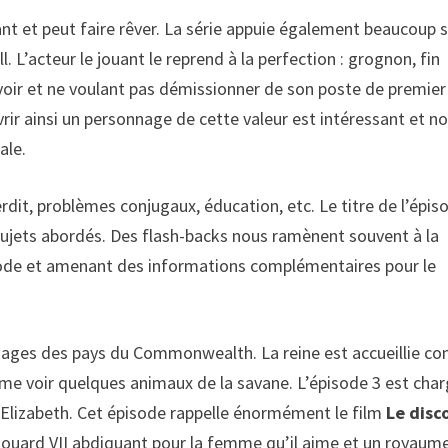
ant et peut faire rêver. La série appuie également beaucoup s
. L’acteur le jouant le reprend à la perfection : grognon, fin
oir et ne voulant pas démissionner de son poste de premier
rir ainsi un personnage de cette valeur est intéressant et n
ale.
dit, problèmes conjugaux, éducation, etc. Le titre de l’épis
sujets abordés. Des flash-backs nous ramènent souvent à la
pisode et amenant des informations complémentaires pour le
images des pays du Commonwealth. La reine est accueillie 
me voir quelques animaux de la savane. L’épisode 3 est cha
’Elizabeth. Cet épisode rappelle énormément le film
Le disc
douard VII abdiquant pour la femme qu’il aime et un royaum