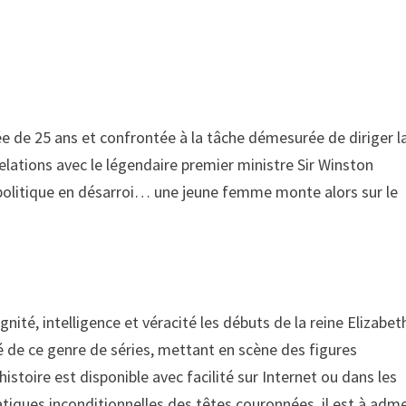
gée de 25 ans et confrontée à la tâche démesurée de diriger l
lations avec le légendaire premier ministre Sir Winston
e politique en désarroi… une jeune femme monte alors sur le
nité, intelligence et véracité les débuts de la reine Elizabeth
ité de ce genre de séries, mettant en scène des figures
toire est disponible avec facilité sur Internet ou dans les
atiques inconditionnelles des têtes couronnées, il est à adm