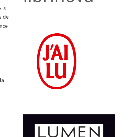
 le
s de
ance
la