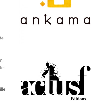
te
On
 les
lle