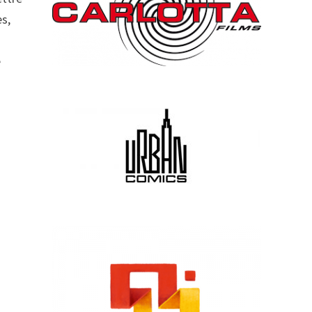
es,
e