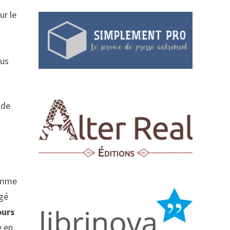
ur le
ous
ode
comme
rgé
ours
e en