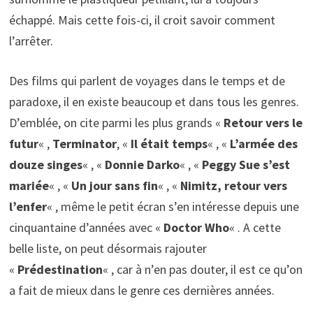
échappé. Mais cette fois-ci, il croit savoir comment
l’arrêter.
Des films qui parlent de voyages dans le temps et de
paradoxe, il en existe beaucoup et dans tous les genres.
D’emblée, on cite parmi les plus grands «
Retour vers le
futur
« ,
Terminator
, «
Il était temps
« , «
L’armée des
douze singes
« , «
Donnie Darko
« , «
Peggy Sue s’est
mariée
« , «
Un jour sans fin
« , «
Nimitz, retour vers
l’enfer
« , même le petit écran s’en intéresse depuis une
cinquantaine d’années avec «
Doctor Who
« . A cette
belle liste, on peut désormais rajouter
«
Prédestination
« , car à n’en pas douter, il est ce qu’on
a fait de mieux dans le genre ces dernières années.