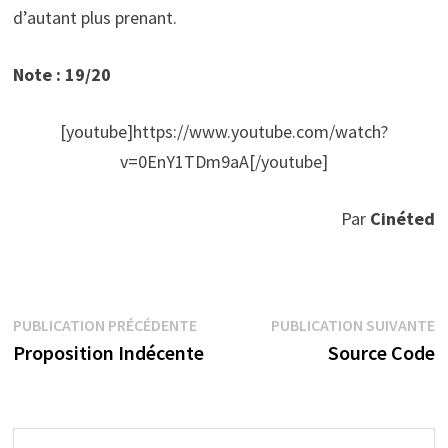
d’autant plus prenant.
Note : 19/20
[youtube]https://www.youtube.com/watch?
v=0EnY1TDm9aA[/youtube]
Par
Cinéted
Navigation
Publication
P
PUBLICATION PRÉCÉDENTE
PUBLICATION SUIVANTE
précédente :
s
Proposition Indécente
Source Code
de
l’article