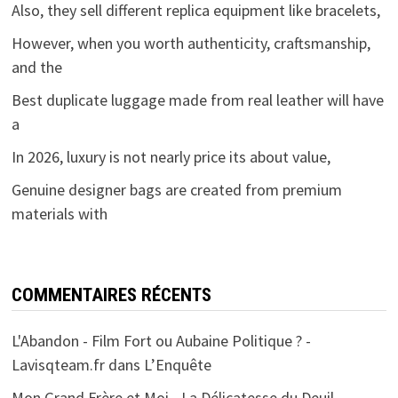
Also, they sell different replica equipment like bracelets,
However, when you worth authenticity, craftsmanship,
and the
Best duplicate luggage made from real leather will have
a
In 2026, luxury is not nearly price its about value,
Genuine designer bags are created from premium
materials with
COMMENTAIRES RÉCENTS
L'Abandon - Film Fort ou Aubaine Politique ? -
Lavisqteam.fr
dans
L’Enquête
Mon Grand Frère et Moi - La Délicatesse du Deuil -