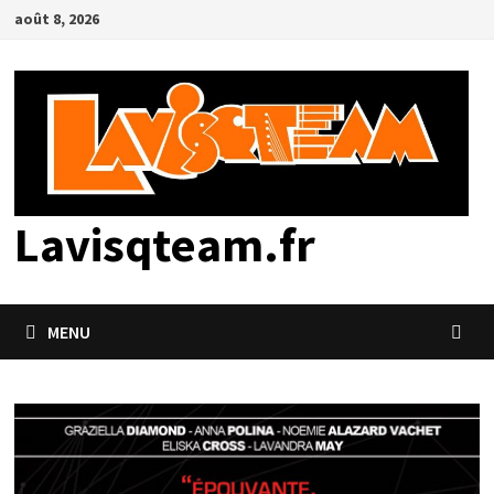
Passer
août 8, 2026
au
contenu
Lavisqteam.fr
MENU