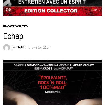
UNCATEGORIZED
Echap
par
AqME
avril 14, 2014