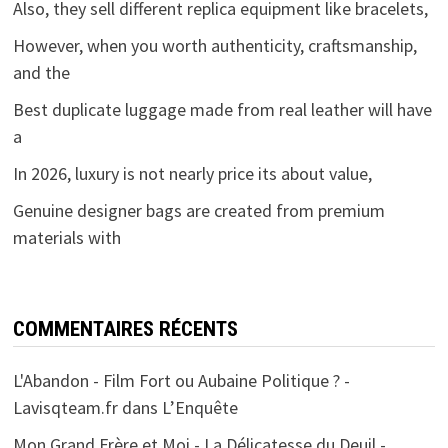
Also, they sell different replica equipment like bracelets,
However, when you worth authenticity, craftsmanship,
and the
Best duplicate luggage made from real leather will have
a
In 2026, luxury is not nearly price its about value,
Genuine designer bags are created from premium
materials with
COMMENTAIRES RÉCENTS
L'Abandon - Film Fort ou Aubaine Politique ? -
Lavisqteam.fr
dans
L’Enquête
Mon Grand Frère et Moi - La Délicatesse du Deuil -