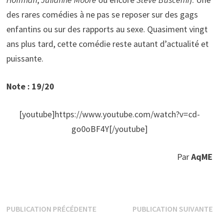
des rares comédies à ne pas se reposer sur des gags
enfantins ou sur des rapports au sexe. Quasiment vingt
ans plus tard, cette comédie reste autant d’actualité et
puissante.
Note : 19/20
[youtube]https://www.youtube.com/watch?v=cd-
go0oBF4Y[/youtube]
Par
AqME
Navigation
Publication
P
PUBLICATION PRÉCÉDENTE
PUBLICATION SUIVANTE