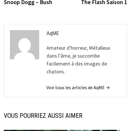
précédente :
s
Snoop Dogg – Bush
The Flash Saison 1
de
l’article
AqME
Amateur d'horreur, Métalleux
dans l'âme, je succombe
facilement à des images de
chatons.
Voir tous les articles de AqME →
VOUS POURRIEZ AUSSI AIMER