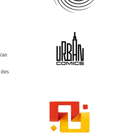
 Van
 des