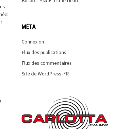
Busan – SNCF of the Dead
ins
née:
ur
MÉTA
Connexion
Flux des publications
Flux des commentaires
Site de WordPress-FR
a
-