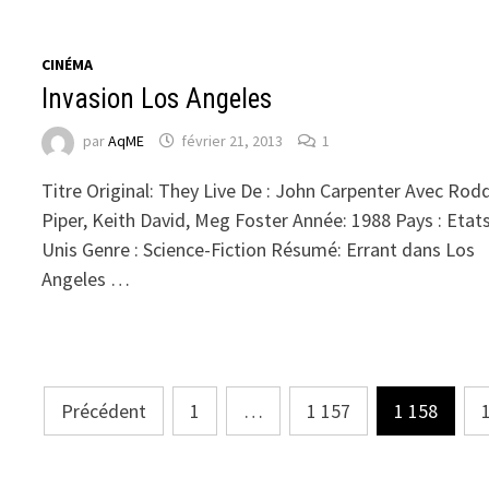
CINÉMA
Invasion Los Angeles
par
AqME
février 21, 2013
1
Titre Original: They Live De : John Carpenter Avec Rod
Piper, Keith David, Meg Foster Année: 1988 Pays : Etat
Unis Genre : Science-Fiction Résumé: Errant dans Los
Angeles …
Navigation
Précédent
1
…
1 157
1 158
des
articles