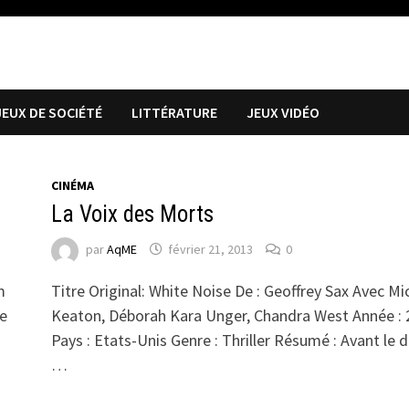
JEUX DE SOCIÉTÉ
LITTÉRATURE
JEUX VIDÉO
CINÉMA
La Voix des Morts
par
AqME
février 21, 2013
0
m
Titre Original: White Noise De : Geoffrey Sax Avec Mi
ge
Keaton, Déborah Kara Unger, Chandra West Année : 
Pays : Etats-Unis Genre : Thriller Résumé : Avant le 
…