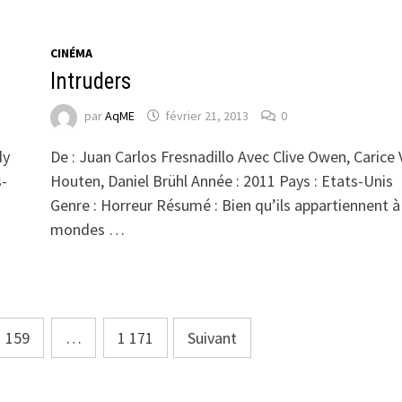
CINÉMA
Intruders
par
AqME
février 21, 2013
0
dy
De : Juan Carlos Fresnadillo Avec Clive Owen, Carice
s-
Houten, Daniel Brühl Année : 2011 Pays : Etats-Unis
Genre : Horreur Résumé : Bien qu’ils appartiennent à
mondes …
1 159
…
1 171
Suivant