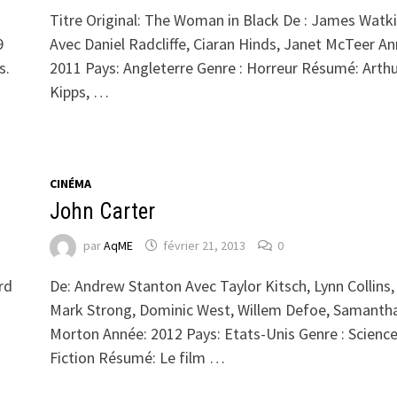
Titre Original: The Woman in Black De : James Watk
9
Avec Daniel Radcliffe, Ciaran Hinds, Janet McTeer An
s.
2011 Pays: Angleterre Genre : Horreur Résumé: Arth
Kipps, …
CINÉMA
John Carter
par
AqME
février 21, 2013
0
rd
De: Andrew Stanton Avec Taylor Kitsch, Lynn Collins,
Mark Strong, Dominic West, Willem Defoe, Samanth
Morton Année: 2012 Pays: Etats-Unis Genre : Science
Fiction Résumé: Le film …