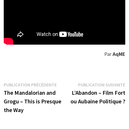
Par
AqME
Navigation
Publication
P
PUBLICATION PRÉCÉDENTE
PUBLICATION SUIVANTE
précédente :
s
The Mandalorian and
L’Abandon – Film Fort
de
Grogu – This is Presque
ou Aubaine Politique ?
l’article
the Way