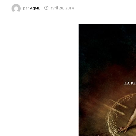
par
AqME
avril 28, 2014