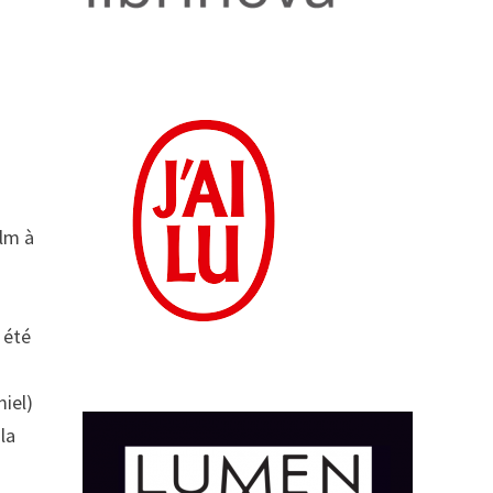
ilm à
,
 été
miel)
la