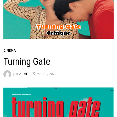
CINÉMA
Turning Gate
par
AqME
mars 9, 2022