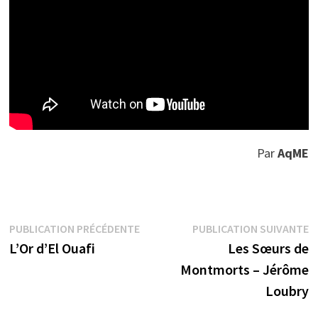
Par
AqME
Navigation
Publication
P
PUBLICATION PRÉCÉDENTE
PUBLICATION SUIVANTE
précédente :
s
L’Or d’El Ouafi
Les Sœurs de
de
Montmorts – Jérôme
l’article
Loubry