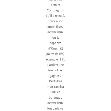
dernier
Compagnon
qu’il a recruté.
Grâce à son
lancer, il peut
activer deux
fois la
capacité
d’Orium (2
paires de dés)
et gagner 2 EL
; activer une
fois Briki et
gagner 2
Petits Pas
mais sacrifier
Briki en
échange ;
activer deux
fois Ladawa