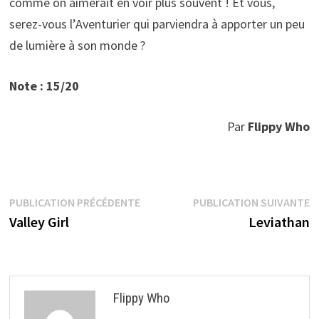
comme on aimerait en voir plus souvent ! Et vous,
serez-vous l’Aventurier qui parviendra à apporter un peu
de lumière à son monde ?
Note : 15/20
Par
Flippy Who
Navigation
Publication
P
PUBLICATION PRÉCÉDENTE
PUBLICATION SUIVANTE
précédente :
s
Valley Girl
Leviathan
de
l’article
Flippy Who