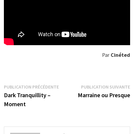
Par
Cinéted
Navigation
Publication
P
PUBLICATION PRÉCÉDENTE
PUBLICATION SUIVANTE
précédente :
s
Dark Tranquillity –
Marraine ou Presque
de
Moment
l’article