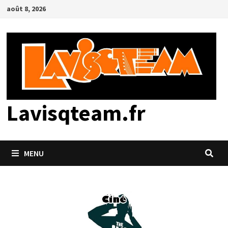
Passer
août 8, 2026
au
contenu
Lavisqteam.fr
MENU