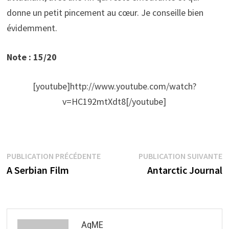
donne un petit pincement au cœur. Je conseille bien
évidemment.
Note : 15/20
[youtube]http://www.youtube.com/watch?
v=HC192mtXdt8[/youtube]
Navigation
Publication
P
PUBLICATION PRÉCÉDENTE
PUBLICATION SUIVANTE
précédente :
s
A Serbian Film
Antarctic Journal
de
l’article
AqME