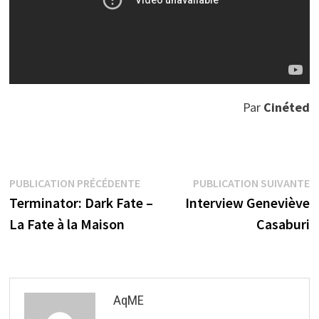
Par
Cinéted
Navigation
Publication
P
PUBLICATION PRÉCÉDENTE
PUBLICATION SUIVANTE
précédente :
s
Terminator: Dark Fate –
Interview Geneviève
de
La Fate à la Maison
Casaburi
l’article
AqME