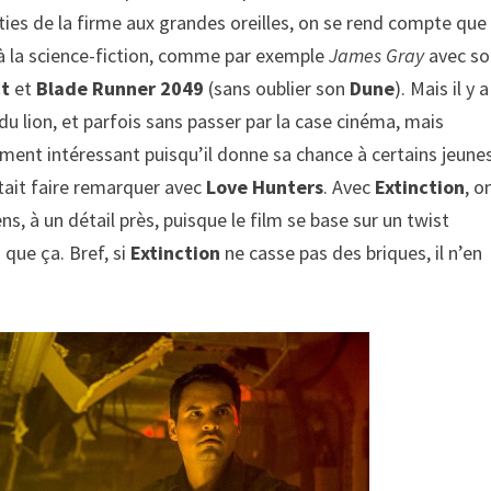
éties de la firme aux grandes oreilles, on se rend compte que
 à la science-fiction, comme par exemple
James Gray
avec s
ct
et
Blade Runner 2049
(sans oublier son
Dune
). Mais il y a
 du lion, et parfois sans passer par la case cinéma, mais
ement intéressant puisqu’il donne sa chance à certains jeune
tait faire remarquer avec
Love Hunters
. Avec
Extinction
, o
s, à un détail près, puisque le film se base sur un twist
 que ça. Bref, si
Extinction
ne casse pas des briques, il n’en