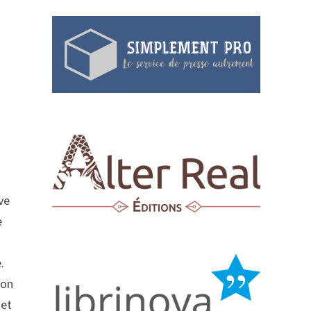
ive
e
.
.
ion
 et