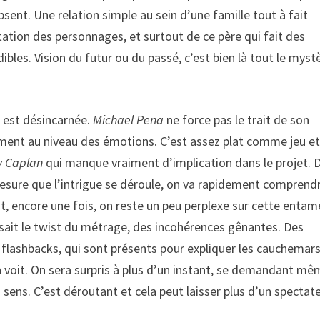
bsent. Une relation simple au sein d’une famille tout à fait
ation des personnages, et surtout de ce père qui fait des
les. Vision du futur ou du passé, c’est bien là tout le myst
e est désincarnée.
Michael Pena
ne force pas le trait de son
ment au niveau des émotions. C’est assez plat comme jeu et
y Caplan
qui manque vraiment d’implication dans le projet. 
 mesure que l’intrigue se déroule, on va rapidement comprend
nt, encore une fois, on reste un peu perplexe sur cette entam
n sait le twist du métrage, des incohérences gênantes. Des
s flashbacks, qui sont présents pour expliquer les cauchemar
on voit. On sera surpris à plus d’un instant, se demandant mê
n sens. C’est déroutant et cela peut laisser plus d’un spectat