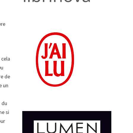
ère
 cela
Du
re de
e un
s du
me si
eur