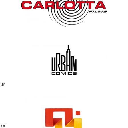
our
s
ou