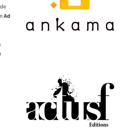
 de
on
Ad
s
n