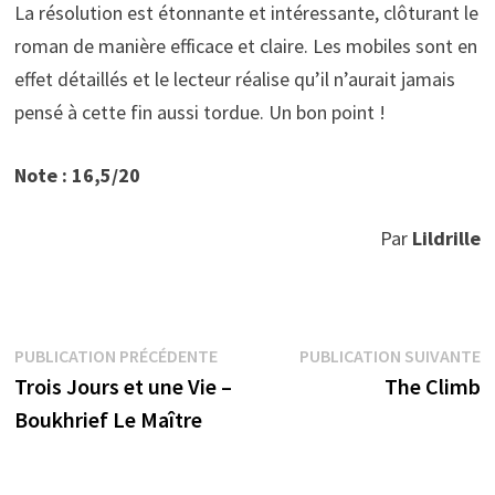
La résolution est étonnante et intéressante, clôturant le
roman de manière efficace et claire. Les mobiles sont en
effet détaillés et le lecteur réalise qu’il n’aurait jamais
pensé à cette fin aussi tordue. Un bon point !
Note : 16,5/20
Par
Lildrille
Navigation
Publication
P
PUBLICATION PRÉCÉDENTE
PUBLICATION SUIVANTE
précédente :
s
Trois Jours et une Vie –
The Climb
de
Boukhrief Le Maître
l’article