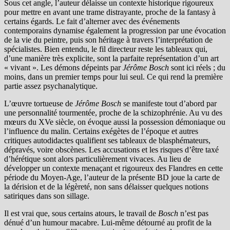
Sous cet angle, l’auteur délaisse un contexte historique rigoureux
pour mettre en avant une trame distrayante, proche de la fantasy à
certains égards. Le fait d’alterner avec des événements
contemporains dynamise également la progression par une évocation
de la vie du peintre, puis son héritage à travers l’interprétation de
spécialistes. Bien entendu, le fil directeur reste les tableaux qui,
d’une manière très explicite, sont la parfaite représentation d’un art
« vivant ». Les démons dépeints par
Jérôme Bosch
sont ici réels ; du
moins, dans un premier temps pour lui seul. Ce qui rend la première
partie assez psychanalytique.
L’œuvre tortueuse de
Jérôme Bosch
se manifeste tout d’abord par
une personnalité tourmentée, proche de la schizophrénie. Au vu des
mœurs du XVe siècle, on évoque aussi la possession démoniaque ou
l’influence du malin. Certains exégètes de l’époque et autres
critiques autodidactes qualifient ses tableaux de blasphémateurs,
dépravés, voire obscènes. Les accusations et les risques d’être taxé
d’hérétique sont alors particulièrement vivaces. Au lieu de
développer un contexte menaçant et rigoureux des Flandres en cette
période du Moyen-Age, l’auteur de la présente BD joue la carte de
la dérision et de la légèreté, non sans délaisser quelques notions
satiriques dans son sillage.
Il est vrai que, sous certains atours, le travail de
Bosch
n’est pas
dénué d’un humour macabre. Lui-même détourné au profit de la