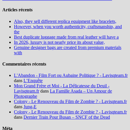
Articles récents
Also, they sell different replica equipment like bracelets,
However, when you worth authenticity, craftsmanship, and
the
Best duplicate luggage made from real leather will have a
In 2026, luxury is not nearly price its about value,
Genuine designer bags are created from premium materials
with
Commentaires récents
L'Abandon - Film Fort ou Aubaine Politique ? - Lavisqteam.fr
dans
L’Enquête
Mon Grand Frère et Moi - La Délicatesse du Deuil -
Lavisqteam.fr
dans
La Famille Asada – Un Amour de
Photographe
Colony - Le Renouveau du Film de Zombie ? - Lavisqteam.fr
dans
Jung-E
Colony - Le Renouveau du Film de Zombie ? - Lavisqteam.fr
dans
Dernier Train Pour Busan – SNCF of the Dead
Méta