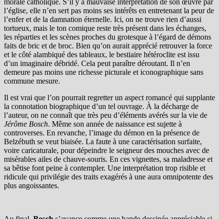
morale catholique. S’il y a mauvaise interprétation de son œuvre par
l’église, elle n’en sert pas moins ses intérêts en entretenant la peur de
l’enfer et de la damnation éternelle. Ici, on ne trouve rien d’aussi
tortueux, mais le ton comique reste très présent dans les échanges,
les réparties et les scènes proches du grotesque à l’égard de démons
faits de bric et de broc. Bien qu’on aurait apprécié retrouver la force
et le côté alambiqué des tableaux, le bestiaire hétéroclite est issu
d’un imaginaire débridé. Cela peut paraître déroutant. Il n’en
demeure pas moins une richesse picturale et iconographique sans
commune mesure.
Il est vrai que l’on pourrait regretter un aspect romancé qui supplante
la connotation biographique d’un tel ouvrage. À la décharge de
l’auteur, on ne connaît que très peu d’éléments avérés sur la vie de
Jérôme Bosch
. Même son année de naissance est sujette à
controverses. En revanche, l’image du démon en la présence de
Belzébuth se veut biaisée. La faute à une caractérisation surfaite,
voire caricaturale, pour dépeindre le seigneur des mouches avec de
misérables ailes de chauve-souris. En ces vignettes, sa maladresse et
sa bêtise font peine à contempler. Une interprétation trop risible et
ridicule qui privilégie des traits exagérés à une aura omnipotente des
plus angoissantes.
Au final,
Bosch
s’avance comme une bande dessinée appréciable si