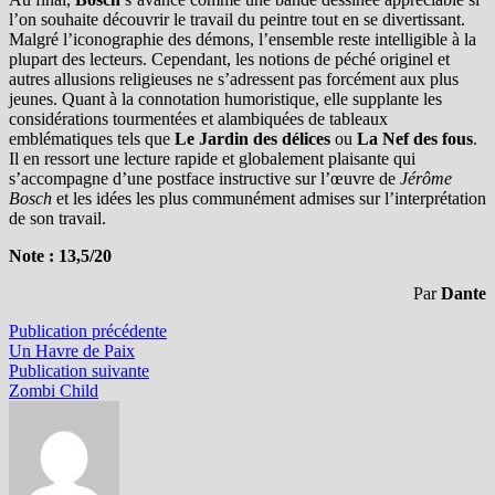
l’on souhaite découvrir le travail du peintre tout en se divertissant.
Malgré l’iconographie des démons, l’ensemble reste intelligible à la
plupart des lecteurs. Cependant, les notions de péché originel et
autres allusions religieuses ne s’adressent pas forcément aux plus
jeunes. Quant à la connotation humoristique, elle supplante les
considérations tourmentées et alambiquées de tableaux
emblématiques tels que
Le Jardin des délices
ou
La Nef des fous
.
Il en ressort une lecture rapide et globalement plaisante qui
s’accompagne d’une postface instructive sur l’œuvre de
Jérôme
Bosch
et les idées les plus communément admises sur l’interprétation
de son travail.
Note : 13,5/20
Par
Dante
Navigation
Publication
Publication précédente
précédente :
Un Havre de Paix
de
Publication
Publication suivante
l’article
suivante :
Zombi Child