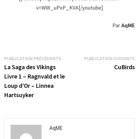
v=WW_uPxP_KVA[/youtube]
Par
AqME
Navigation
Publication
P
PUBLICATION PRÉCÉDENTE
PUBLICATION SUIVANTE
précédente :
s
La Saga des Vikings
CuBirds
de
Livre 1 – Ragnvald et le
l’article
Loup d’Or – Linnea
Hartsuyker
AqME