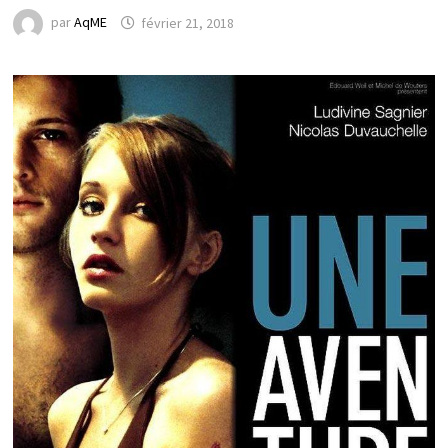
par
AqME
février 21, 2018