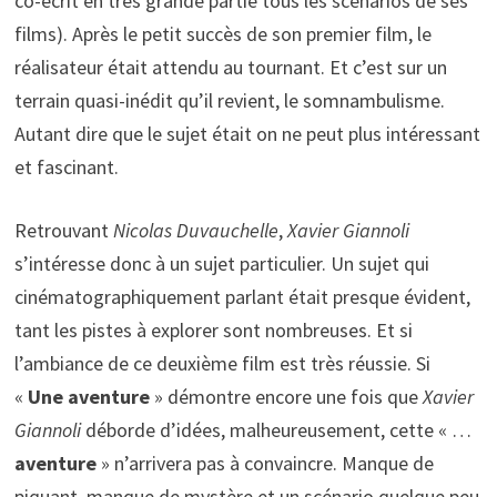
co-écrit en très grande partie tous les scénarios de ses
films). Après le petit succès de son premier film, le
réalisateur était attendu au tournant. Et c’est sur un
terrain quasi-inédit qu’il revient, le somnambulisme.
Autant dire que le sujet était on ne peut plus intéressant
et fascinant.
Retrouvant
Nicolas Duvauchelle
,
Xavier Giannoli
s’intéresse donc à un sujet particulier. Un sujet qui
cinématographiquement parlant était presque évident,
tant les pistes à explorer sont nombreuses. Et si
l’ambiance de ce deuxième film est très réussie. Si
«
Une aventure
» démontre encore une fois que
Xavier
Giannoli
déborde d’idées, malheureusement, cette « …
aventure
» n’arrivera pas à convaincre. Manque de
piquant, manque de mystère et un scénario quelque peu