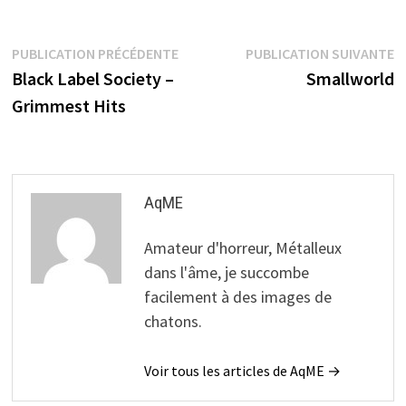
Navigation
Publication
P
PUBLICATION PRÉCÉDENTE
PUBLICATION SUIVANTE
précédente :
s
Black Label Society –
Smallworld
de
Grimmest Hits
l’article
AqME
Amateur d'horreur, Métalleux
dans l'âme, je succombe
facilement à des images de
chatons.
Voir tous les articles de AqME →