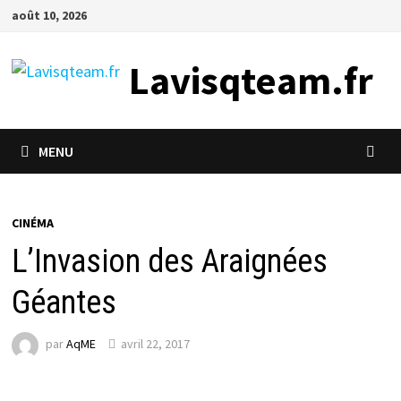
Passer
août 10, 2026
au
contenu
Lavisqteam.fr
MENU
CINÉMA
L’Invasion des Araignées
Géantes
par
AqME
avril 22, 2017