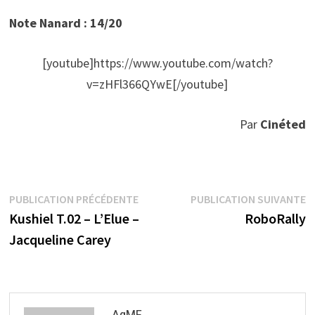
Note Nanard : 14/20
[youtube]https://www.youtube.com/watch?
v=zHFl366QYwE[/youtube]
Par
Cinéted
Navigation
Publication
P
PUBLICATION PRÉCÉDENTE
PUBLICATION SUIVANTE
précédente :
s
Kushiel T.02 – L’Elue –
RoboRally
de
Jacqueline Carey
l’article
AqME