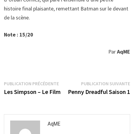
histoire final plaisante, remettant Batman sur le devant
de la scène.
Note : 15/20
Par
AqME
Navigation
Publication
P
PUBLICATION PRÉCÉDENTE
PUBLICATION SUIVANTE
précédente :
s
Les Simpson – Le Film
Penny Dreadful Saison 1
de
l’article
AqME