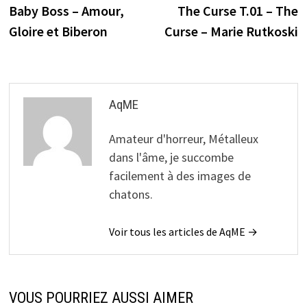
précédente :
s
Baby Boss – Amour,
The Curse T.01 – The
de
Gloire et Biberon
Curse – Marie Rutkoski
l’article
AqME
Amateur d'horreur, Métalleux
dans l'âme, je succombe
facilement à des images de
chatons.
Voir tous les articles de AqME →
VOUS POURRIEZ AUSSI AIMER