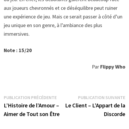
aux joueurs chevronnés et ce déséquilibre peut ruiner
une expérience de jeu. Mais ce serait passer à côté d’un
jeu unique en son genre, à l’ambiance des plus
immersives.
Note : 15/20
Par
Flippy Who
Navigation
Publication
P
PUBLICATION PRÉCÉDENTE
PUBLICATION SUIVANTE
précédente :
s
L’Histoire de l’Amour –
Le Client – L’Appart de la
de
Aimer de Tout son Être
Discorde
l’article