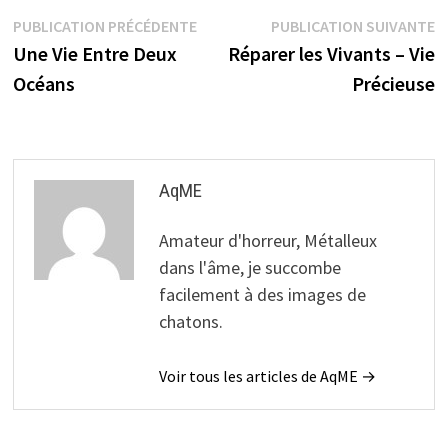
Navigation
Publication
P
PUBLICATION PRÉCÉDENTE
PUBLICATION SUIVANTE
précédente :
s
Une Vie Entre Deux
Réparer les Vivants – Vie
de
Océans
Précieuse
l’article
AqME
Amateur d'horreur, Métalleux
dans l'âme, je succombe
facilement à des images de
chatons.
Voir tous les articles de AqME →