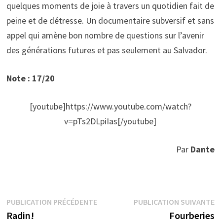
quelques moments de joie à travers un quotidien fait de
peine et de détresse. Un documentaire subversif et sans
appel qui amène bon nombre de questions sur l’avenir
des générations futures et pas seulement au Salvador.
Note : 17/20
[youtube]https://www.youtube.com/watch?
v=pTs2DLpiIas[/youtube]
Par
Dante
Navigation
Publication
P
PUBLICATION PRÉCÉDENTE
PUBLICATION SUIVANTE
précédente :
s
Radin!
Fourberies