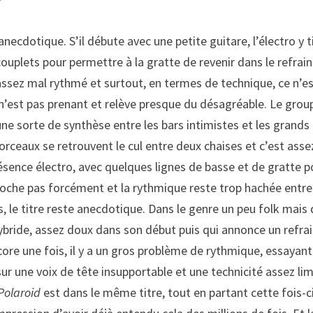
?
necdotique. S’il débute avec une petite guitare, l’électro y t
uplets pour permettre à la gratte de revenir dans le refrain
t assez mal rythmé et surtout, en termes de technique, ce n’e
u n’est pas prenant et relève presque du désagréable. Le grou
ne sorte de synthèse entre les bars intimistes et les grands
orceaux se retrouvent le cul entre deux chaises et c’est asse
sence électro, avec quelques lignes de basse et de gratte p
croche pas forcément et la rythmique reste trop hachée entr
, le titre reste anecdotique. Dans le genre un peu folk mais 
ybride, assez doux dans son début puis qui annonce un refra
core une fois, il y a un gros problème de rythmique, essayant
sur une voix de tête insupportable et une technicité assez lim
Polaroid
est dans le même titre, tout en partant cette fois-c