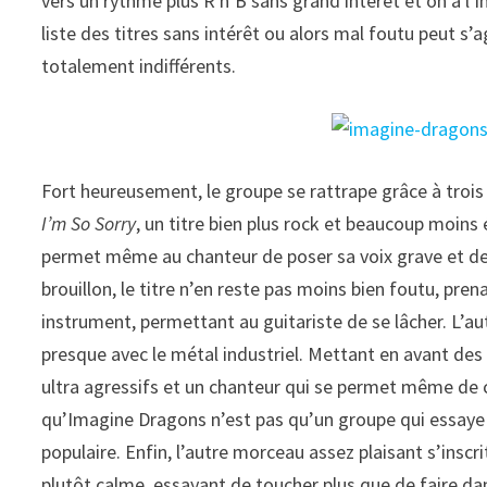
vers un rythme plus R n’B sans grand intérêt et on a l’i
liste des titres sans intérêt ou alors mal foutu peut s’
totalement indifférents.
Fort heureusement, le groupe se rattrape grâce à trois t
I’m So Sorry
, un titre bien plus rock et beaucoup moins 
permet même au chanteur de poser sa voix grave et de mo
brouillon, le titre n’en reste pas moins bien foutu, pre
instrument, permettant au guitariste de se lâcher. L’au
presque avec le métal industriel. Mettant en avant des 
ultra agressifs et un chanteur qui se permet même de 
qu’Imagine Dragons n’est pas qu’un groupe qui essaye 
populaire. Enfin, l’autre morceau assez plaisant s’insc
plutôt calme, essayant de toucher plus que de faire dan