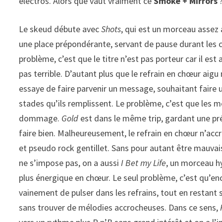
électros. Alors que vaut vraiment ce
Smoke + Mirrors
Le skeud débute avec
Shots
, qui est un morceau assez a
une place prépondérante, servant de pause durant les co
problème, c’est que le titre n’est pas porteur car il es
pas terrible. D’autant plus que le refrain en chœur aig
essaye de faire parvenir un message, souhaitant faire u
stades qu’ils remplissent. Le problème, c’est que les m
dommage.
Gold
est dans le même trip, gardant une pré
faire bien. Malheureusement, le refrain en chœur n’ac
et pseudo rock gentillet. Sans pour autant être mauvais
ne s’impose pas, on a aussi
I Bet my Life
, un morceau h
plus énergique en chœur. Le seul problème, c’est qu’en
vainement de pulser dans les refrains, tout en restant 
sans trouver de mélodies accrocheuses. Dans ce sens,