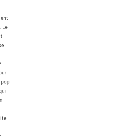
ient
. Le
st
pe
z
our
e pop
qui
in
ite
i