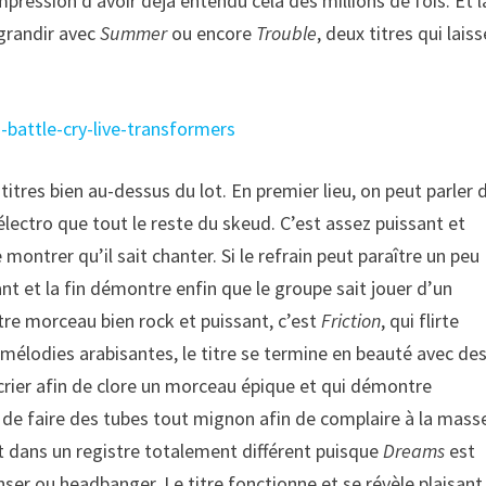
mpression d’avoir déjà entendu cela des millions de fois. Et l
agrandir avec
Summer
ou encore
Trouble
, deux titres qui lais
itres bien au-dessus du lot. En premier lieu, on peut parler 
électro que tout le reste du skeud. C’est assez puissant et
ntrer qu’il sait chanter. Si le refrain peut paraître un peu
nant et la fin démontre enfin que le groupe sait jouer d’un
tre morceau bien rock et puissant, c’est
Friction
, qui flirte
mélodies arabisantes, le titre se termine en beauté avec des 
crier afin de clore un morceau épique et qui démontre
de faire des tubes tout mignon afin de complaire à la mass
rit dans un registre totalement différent puisque
Dreams
est
ser ou headbanger. Le titre fonctionne et se révèle plaisant