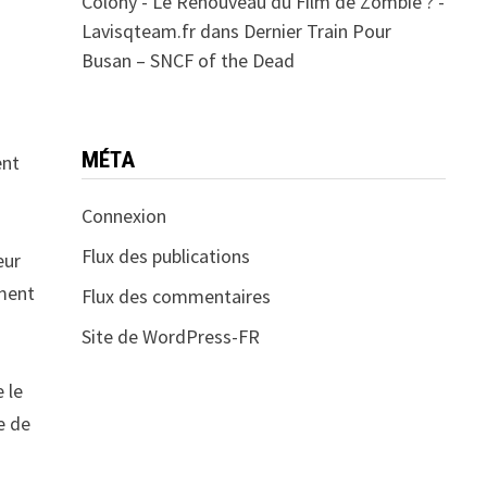
Colony - Le Renouveau du Film de Zombie ? -
Lavisqteam.fr
dans
Dernier Train Pour
Busan – SNCF of the Dead
MÉTA
ent
Connexion
Flux des publications
eur
mment
Flux des commentaires
Site de WordPress-FR
 le
e de