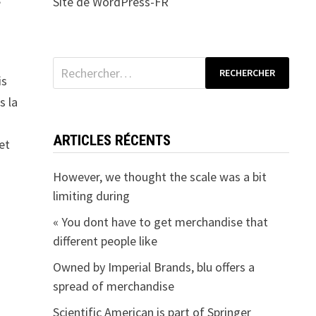
Site de WordPress-FR
Rechercher :
is
s la
ARTICLES RÉCENTS
et
However, we thought the scale was a bit
limiting during
« You dont have to get merchandise that
different people like
Owned by Imperial Brands, blu offers a
spread of merchandise
Scientific American is part of Springer