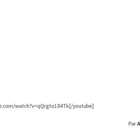
be.com/watch?v=qQrgto184Tk[/youtube]
Par