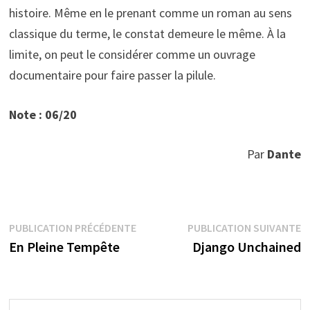
histoire. Même en le prenant comme un roman au sens
classique du terme, le constat demeure le même. À la
limite, on peut le considérer comme un ouvrage
documentaire pour faire passer la pilule.
Note : 06/20
Par
Dante
Navigation
Publication
P
PUBLICATION PRÉCÉDENTE
PUBLICATION SUIVANTE
précédente :
s
En Pleine Tempête
Django Unchained
de
l’article