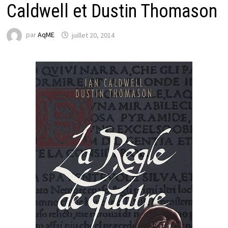
Caldwell et Dustin Thomason
par
AqME
juillet 20, 2014