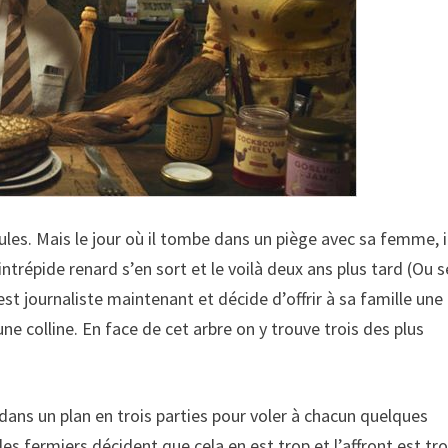
ules. Mais le jour où il tombe dans un piège avec sa femme, i
e intrépide renard s’en sort et le voilà deux ans plus tard (Ou s
t journaliste maintenant et décide d’offrir à sa famille une 
 colline. En face de cet arbre on y trouve trois des plus
 dans un plan en trois parties pour voler à chacun quelques
les fermiers décident que cela en est trop et l’affront est tr