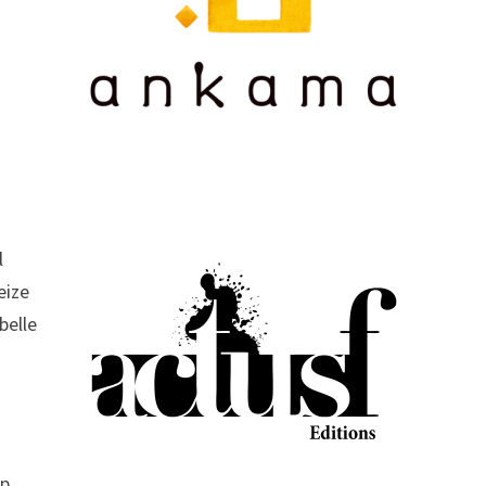
l
eize
belle
op