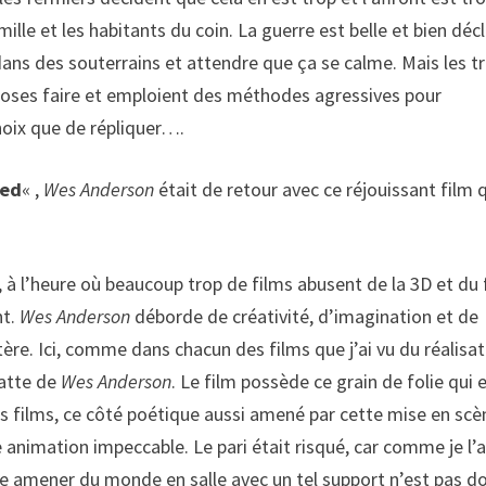
amille et les habitants du coin. La guerre est belle et bien déc
 dans des souterrains et attendre que ça se calme. Mais les tr
 choses faire et emploient des méthodes agressives pour
hoix que de répliquer….
ted
« ,
Wes Anderson
était de retour avec ce réjouissant film 
, à l’heure où beaucoup trop de films abusent de la 3D et du
nt.
Wes Anderson
déborde de créativité, d’imagination et de
ère. Ici, comme dans chacun des films que j’ai vu du réalisat
patte de
Wes Anderson
. Le film possède ce grain de folie qui 
ses films, ce côté poétique aussi amené par cette mise en scè
e animation impeccable. Le pari était risqué, car comme je l’a
faire amener du monde en salle avec un tel support n’est pas 