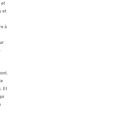
 et
s et
re à
ur
s
ont.
le
. Et
qui
n