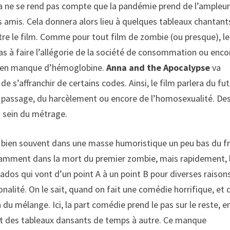
a ne se rend pas compte que la pandémie prend de l’ampleur
s amis. Cela donnera alors lieu à quelques tableaux chantant
tre le film. Comme pour tout film de zombie (ou presque), le
as à faire l’allégorie de la société de consommation ou enco
os en manque d’hémoglobine.
Anna and the Apocalypse
va
 s’affranchir de certains codes. Ainsi, le film parlera du fut
 passage, du harcèlement ou encore de l’homosexualité. De
u sein du métrage.
 bien souvent dans une masse humoristique un peu bas du fr
tamment dans la mort du premier zombie, mais rapidement, 
 ados qui vont d’un point A à un point B pour diverses raisons
onalité. On le sait, quand on fait une comédie horrifique, et 
n du mélange. Ici, la part comédie prend le pas sur le reste, e
nt des tableaux dansants de temps à autre. Ce manque