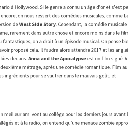
ario à Hollywood. Si le genre a connu un âge d’or et s’est p
’hui encore, on nous ressert des comédies musicales, comme
L
version de
West Side Story
. Cependant, la comédie musicale
drame, rarement dans autre chose et encore moins dans le fil
ou fantastiques, on a droit à un épisode musical. On pense bi
 avoir proposé cela. Il faudra alors attendre 2017 et les angla
mbies dedans.
Anna and the Apocalypse
est un film signé
J
 le deuxième métrage, après une comédie romantique. Film au
es ingrédients pour se vautrer dans le mauvais goût, et
on meilleur ami vont au collège pour les derniers jours avant 
 allégés et à la radio, on entend qu’une menace zombie appr