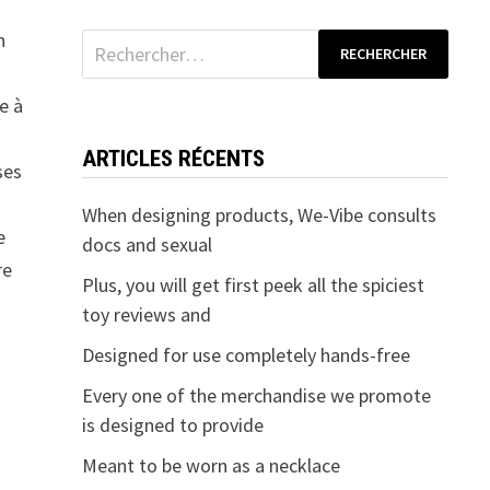
n
Rechercher :
e à
ARTICLES RÉCENTS
ses
When designing products, We-Vibe consults
e
docs and sexual
re
Plus, you will get first peek all the spiciest
toy reviews and
Designed for use completely hands-free
Every one of the merchandise we promote
is designed to provide
Meant to be worn as a necklace