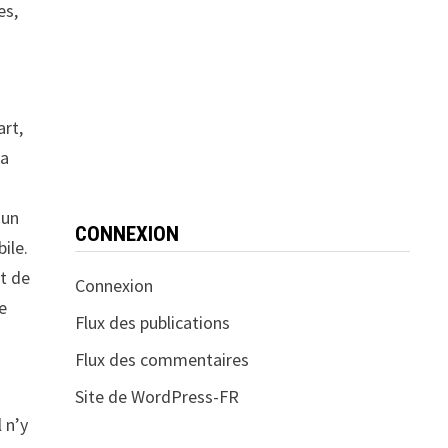
es,
art,
ra
 un
CONNEXION
ile.
et de
Connexion
e
Flux des publications
Flux des commentaires
Site de WordPress-FR
 n’y