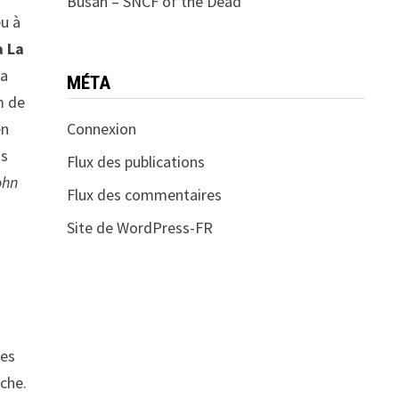
Busan – SNCF of the Dead
eu à
a La
 a
MÉTA
m de
en
Connexion
is
Flux des publications
ohn
Flux des commentaires
Site de WordPress-FR
les
oche.