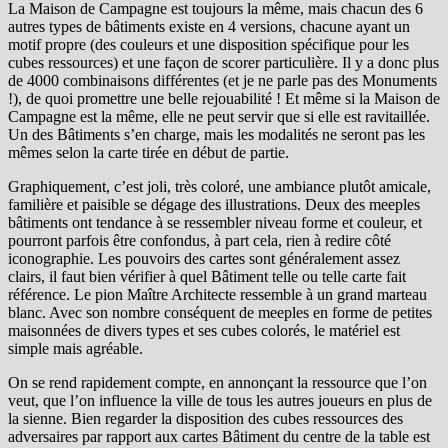
La Maison de Campagne est toujours la même, mais chacun des 6
autres types de bâtiments existe en 4 versions, chacune ayant un
motif propre (des couleurs et une disposition spécifique pour les
cubes ressources) et une façon de scorer particulière. Il y a donc plus
de 4000 combinaisons différentes (et je ne parle pas des Monuments
!), de quoi promettre une belle rejouabilité ! Et même si la Maison de
Campagne est la même, elle ne peut servir que si elle est ravitaillée.
Un des Bâtiments s’en charge, mais les modalités ne seront pas les
mêmes selon la carte tirée en début de partie.
Graphiquement, c’est joli, très coloré, une ambiance plutôt amicale,
familière et paisible se dégage des illustrations. Deux des meeples
bâtiments ont tendance à se ressembler niveau forme et couleur, et
pourront parfois être confondus, à part cela, rien à redire côté
iconographie. Les pouvoirs des cartes sont généralement assez
clairs, il faut bien vérifier à quel Bâtiment telle ou telle carte fait
référence. Le pion Maître Architecte ressemble à un grand marteau
blanc. Avec son nombre conséquent de meeples en forme de petites
maisonnées de divers types et ses cubes colorés, le matériel est
simple mais agréable.
On se rend rapidement compte, en annonçant la ressource que l’on
veut, que l’on influence la ville de tous les autres joueurs en plus de
la sienne. Bien regarder la disposition des cubes ressources des
adversaires par rapport aux cartes Bâtiment du centre de la table est