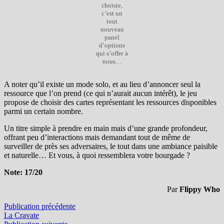
choisie,
c’est un
tout
nouveau
panel
d’options
qui s’offre à
nous…
A noter qu’il existe un mode solo, et au lieu d’annoncer seul la
ressource que l’on prend (ce qui n’aurait aucun intérêt), le jeu
propose de choisir des cartes représentant les ressources disponibles
parmi un certain nombre.
Un titre simple à prendre en main mais d’une grande profondeur,
offrant peu d’interactions mais demandant tout de même de
surveiller de près ses adversaires, le tout dans une ambiance paisible
et naturelle… Et vous, à quoi ressemblera votre bourgade ?
Note: 17/20
Par
Flippy Who
Navigation
Publication
Publication précédente
précédente :
La Cravate
de
Publication