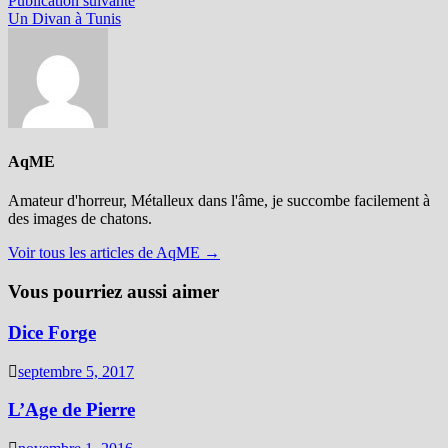
Publication suivante
l’article
suivante :
Un Divan à Tunis
AqME
Amateur d'horreur, Métalleux dans l'âme, je succombe facilement à
des images de chatons.
Voir tous les articles de AqME →
Vous pourriez aussi aimer
Dice Forge
septembre 5, 2017
L’Age de Pierre