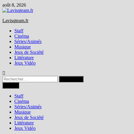
Passer
août 8, 2026
au
contenu
Lavisqteam.fr
Staff
Cinéma
Séries/Animés
Musique
Jeux de Société
Littérature
Jeux Vidéo
Rechercher :
Menu
Staff
Cinéma
Séries/Animés
Musique
Jeux de Société
Littérature
Jeux Vidéo