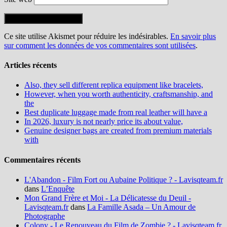
Ce site utilise Akismet pour réduire les indésirables.
En savoir plus
sur comment les données de vos commentaires sont utilisées
.
Articles récents
Also, they sell different replica equipment like bracelets,
However, when you worth authenticity, craftsmanship, and
the
Best duplicate luggage made from real leather will have a
In 2026, luxury is not nearly price its about value,
Genuine designer bags are created from premium materials
with
Commentaires récents
L'Abandon - Film Fort ou Aubaine Politique ? - Lavisqteam.fr
dans
L’Enquête
Mon Grand Frère et Moi - La Délicatesse du Deuil -
Lavisqteam.fr
dans
La Famille Asada – Un Amour de
Photographe
Colony - Le Renouveau du Film de Zombie ? - Lavisqteam.fr