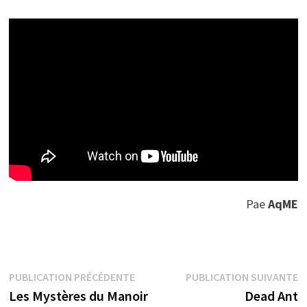
Pae
AqME
Navigation
Publication
P
PUBLICATION PRÉCÉDENTE
PUBLICATION SUIVANTE
précédente :
s
Les Mystères du Manoir
Dead Ant
de