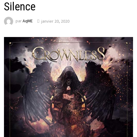
Silence
par
AqME
janvier 20, 2020