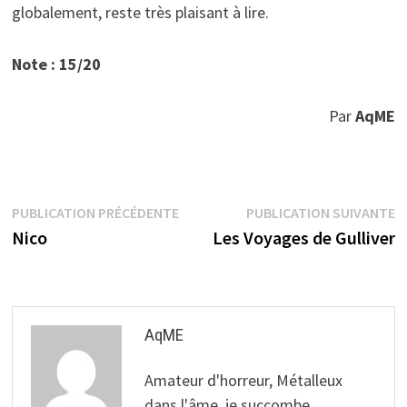
globalement, reste très plaisant à lire.
Note : 15/20
Par
AqME
Navigation
Publication
P
PUBLICATION PRÉCÉDENTE
PUBLICATION SUIVANTE
précédente :
s
Nico
Les Voyages de Gulliver
de
l’article
AqME
Amateur d'horreur, Métalleux
dans l'âme, je succombe