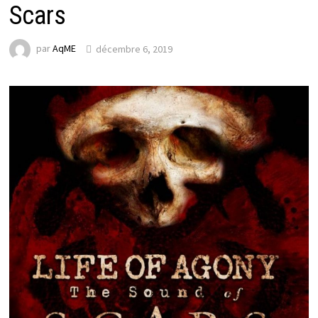
Scars
par
AqME
décembre 6, 2019