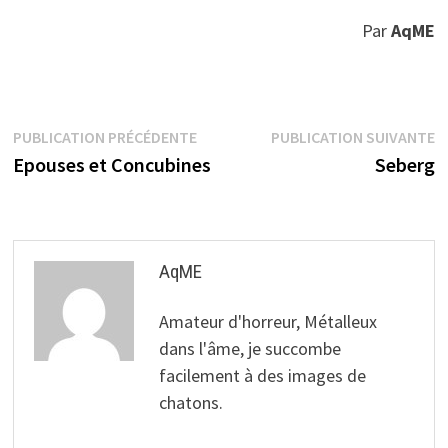
Par
AqME
Navigation
Publication
P
PUBLICATION PRÉCÉDENTE
PUBLICATION SUIVANTE
précédente :
s
Epouses et Concubines
Seberg
de
l’article
AqME
Amateur d'horreur, Métalleux
dans l'âme, je succombe
facilement à des images de
chatons.