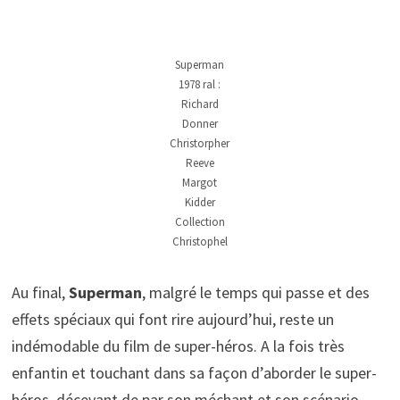
Superman
1978 ral :
Richard
Donner
Christorpher
Reeve
Margot
Kidder
Collection
Christophel
Au final,
Superman
, malgré le temps qui passe et des
effets spéciaux qui font rire aujourd’hui, reste un
indémodable du film de super-héros. A la fois très
enfantin et touchant dans sa façon d’aborder le super-
héros, décevant de par son méchant et son scénario