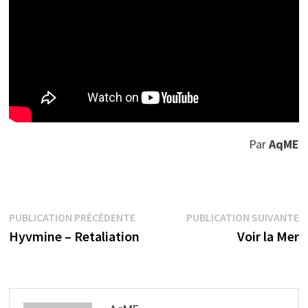
Par
AqME
Navigation
Publication
P
PUBLICATION PRÉCÉDENTE
PUBLICATION SUIVANTE
précédente :
s
Hyvmine – Retaliation
Voir la Mer
de
l’article