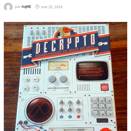
par
AqME
mai 25, 2018