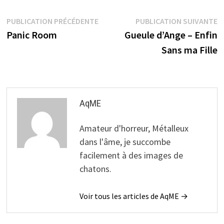
Navigation
Publication
P
PUBLICATION PRÉCÉDENTE
PUBLICATION SUIVANTE
précédente :
s
Panic Room
Gueule d’Ange – Enfin
de
Sans ma Fille
l’article
AqME
Amateur d'horreur, Métalleux
dans l'âme, je succombe
facilement à des images de
chatons.
Voir tous les articles de AqME →