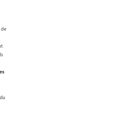
 de
ut
ls
es
 du