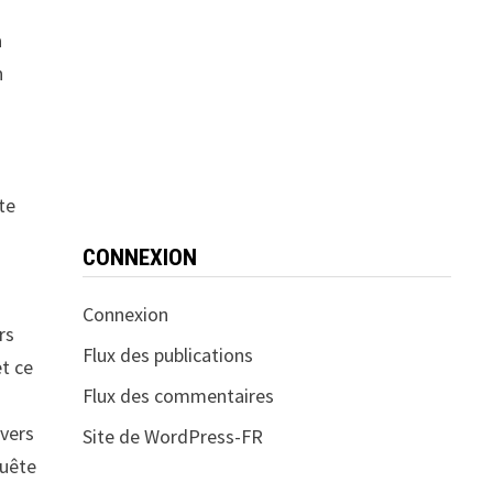
à
n
te
CONNEXION
Connexion
rs
Flux des publications
et ce
Flux des commentaires
 vers
Site de WordPress-FR
quête