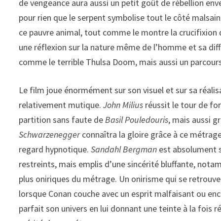
de vengeance aura aussi un petit goût de rébellion enve
pour rien que le serpent symbolise tout le côté malsain 
ce pauvre animal, tout comme le montre la crucifixion 
une réflexion sur la nature même de l’homme et sa diff
comme le terrible Thulsa Doom, mais aussi un parcours i
Le film joue énormément sur son visuel et sur sa réalis
relativement mutique.
John Milius
réussit le tour de f
partition sans faute de
Basil Pouledouris
, mais aussi g
Schwarzenegger
connaîtra la gloire grâce à ce métrag
regard hypnotique.
Sandahl Bergman
est absolument s
restreints, mais emplis d’une sincérité bluffante, no
plus oniriques du métrage. Un onirisme qui se retrouv
lorsque Conan couche avec un esprit malfaisant ou enc
parfait son univers en lui donnant une teinte à la fois 