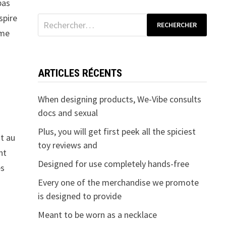
pas
spire
Rechercher :
ême
ARTICLES RÉCENTS
When designing products, We-Vibe consults
docs and sexual
Plus, you will get first peek all the spiciest
t au
toy reviews and
nt
Designed for use completely hands-free
es
Every one of the merchandise we promote
is designed to provide
Meant to be worn as a necklace