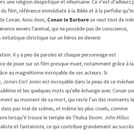
rs une religion despotique et inhumaine. Ce n’est d’ailleurs 
du film, référence immédiate à la Bible et à la perfidie qu’in
de Conan. Ainsi donc,
Conan le Barbare
se veut tout de m
érence envers l’animal, qui ne possède pas de conscience,
nitiatique christique sur un héros en devenir.
ation. Il y a peu de paroles et chaque personnage est
orce de jouer sur un film presque muet, notamment grâce à la
râce au magnétisme incroyable de ses acteurs. Si
e,
James Earl Jones
est incroyable dans la peau de ce méchan
ublime et les quelques mots qu’elle échange avec Conan so
tamment au moment de sa mort, qui reste l’un des moments l
e dans pas mal de scènes, et même les plus cruels, comme
ore lorsqu’il trouve le temple de Thulsa Doom.
John Milius
réaliste et fantaisiste, ce qui contribue grandement au succès