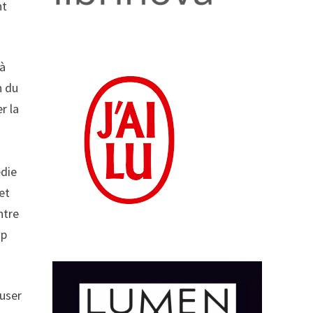
nt
 à
n du
r la
édie
et
ntre
op
cuser