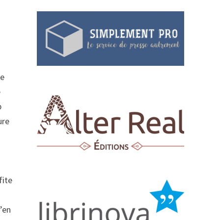
re
e
p
ure
fite
i
s’en