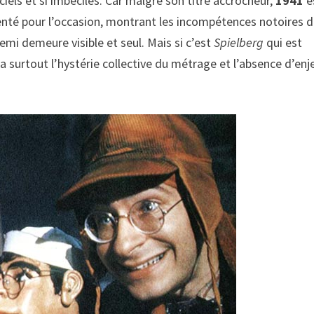
els et si imbéciles. Car malgré son titre accrocheur,
1941
e
enté pour l’occasion, montrant les incompétences notoires 
mi demeure visible et seul. Mais si c’est
Spielberg
qui est
ra surtout l’hystérie collective du métrage et l’absence d’enj