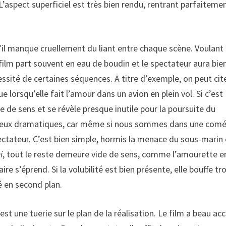
L’aspect superficiel est très bien rendu, rentrant parfaiteme
qu’il manque cruellement du liant entre chaque scène. Voulant
e film part souvent en eau de boudin et le spectateur aura bie
ssité de certaines séquences. A titre d’exemple, on peut cite
lorsqu’elle fait l’amour dans un avion en plein vol. Si c’est
 de sens et se révèle presque inutile pour la poursuite du
’enjeux dramatiques, car même si nous sommes dans une com
pectateur. C’est bien simple, hormis la menace du sous-marin 
i
, tout le reste demeure vide de sens, comme l’amourette e
aire s’éprend. Si la volubilité est bien présente, elle bouffe tr
é en second plan.
est une tuerie sur le plan de la réalisation. Le film a beau ac