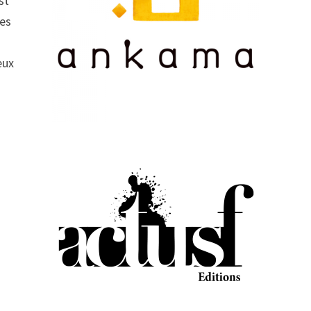
st
des
eux