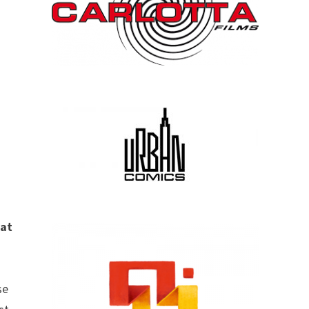
dat
se