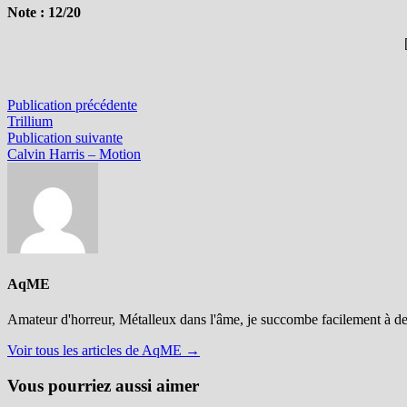
Note : 12/20
Navigation
Publication
Publication précédente
précédente :
Trillium
de
Publication
Publication suivante
l’article
suivante :
Calvin Harris – Motion
AqME
Amateur d'horreur, Métalleux dans l'âme, je succombe facilement à d
Voir tous les articles de AqME →
Vous pourriez aussi aimer