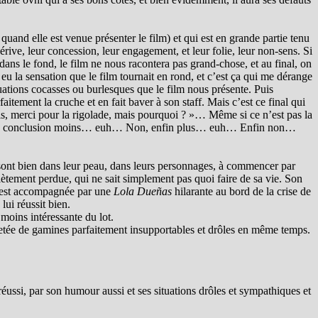
quand elle est venue présenter le film) et qui est en grande partie tenu
érive, leur concession, leur engagement, et leur folie, leur non-sens. Si
 dans le fond, le film ne nous racontera pas grand-chose, et au final, on
eu la sensation que le film tournait en rond, et c’est ça qui me dérange
uations cocasses ou burlesques que le film nous présente. Puis
aitement la cruche et en fait baver à son staff. Mais c’est ce final qui
ais, merci pour la rigolade, mais pourquoi ? »… Même si ce n’est pas la
tout une conclusion moins… euh… Non, enfin plus… euh… Enfin non…
qui sont bien dans leur peau, dans leurs personnages, à commencer par
plètement perdue, qui ne sait simplement pas quoi faire de sa vie. Son
lle est accompagnée par une
Lola Dueñas
hilarante au bord de la crise de
lui réussit bien.
moins intéressante du lot.
letée de gamines parfaitement insupportables et drôles en même temps.
réussi, par son humour aussi et ses situations drôles et sympathiques et