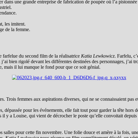
iller dans une grande entreprise de fabrication de poupée où l’a pistonné
striel.
pendance.
t, les imitent.
age de la femme.
 farfelue du second film de la réalisatrice
Katia Lewkowicz
. Farfelu, c
 j’ai bien rigolé devant les différentes destinées des personnages, j’ai 
, mais il lui manque le fond pour que ce soit génial.
tres. Trois femmes aux aspirations diverses, qui ne se connaissaient pas 
es, dépassée pour les événements, elle fait tout pour garder la tête hors d
s il y a Louise, qui vient de décrocher le poste qu’elle convoitait depuis 
 salles pour cette fin novembre. Une folie douce et amère à la fois, une 
es,
Katia Lewkowicz
nous réserve un film complètement décalé, un vérita