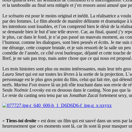
et la tambouille au final sera mitigée et j’en ressors aussi amusé que p
Le scénario est pour le moins original et inédit. La réalisatrice a voul
par des femmes.
Le film aborde de manière délirante et dramatique à la 
les intentions sont louables, et l’on comprend bien le désir de la réali
se demande bien le but d’une telle œuvre. Car, au final, quand j’y repe
le plus, car dans le fond, je n’ai pas passé un mauvais moment, au con
l’humour, comme les dialogues, sont bien pensés et écrits. Je me sui
me dérange, cette coupure brutale, et je suis ressorti de la salle un 
comédie de l’année, ce côté ovni burlesque, déjanté et cette touche
Bref, je ne sais pas trop, mais autre chose que ce qui nous est proposé
Les trois histoires sont plus ou moins intéressantes, mais leur très gro
Laura Smet
qui est sur toutes les lèvres à la sortie de la projection.
personnage est le plus gros point du film, celui qui fait rire, qui déte
nerfs.
Marina Fois
trouve là un joli rôle touchant dans son envie de réu
Seule
Noémie Lvovsky
est en dessous dans le casting. Non pas que la 
Le reste du casting sera tenu par un
Jonathan Zacaï
fortement sexy, 
«
Tiens-toi droite
» est donc un film qui est sauvé dans un sens par la 
heureusement que ces moments sont là, car ils sont là pour masquer un