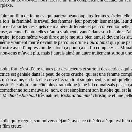
erplexe.
u faire un film de femmes, qui parlera beaucoup aux femmes, (selon elle, 
fois, la féminité, le travail des femmes, leur pouvoir, leur magie, leur d
satrice d’aborder ces sujets de manière différente et peu conventionnelle,
nse, aucune d’entre elles n’aura vraiment avancé dans son histoire. J’ai 
traire, je peux même vous dire que je me suis bien amusé devant les sit
s même vraiment marré devant le parcours d’une
Laura Smet
qui joue parf
peu frustré avec l’impression de « tout ça pour ça en fin compte »…. Mou
 de non-sens m’avait plu, mais j’aurais aimé un autre traitement sur
.
s point fort, c’est d’être tenues par des acteurs et surtout des actrices 
 L’actrice est géniale dans la peau de cette cruche, qui est une femme com
nd, qu’on aime, en fait, elle crève l’écran tout simplement, surtout qu’e
ssir. Elle aborde un côté plus dramatique je ne lui connaissais pas et ça 
comédienne soit mauvaise, non, c’est simplement son histoire qui est la 
un
Michael Abiteboul
très naturel,
Richard Sammel
christique et une pel
folie qui y règne, son univers déjanté, avec ce côté décalé qui est bien 
 film creux.