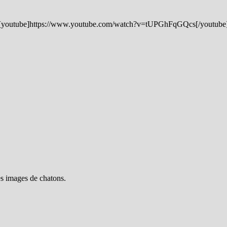
[youtube]https://www.youtube.com/watch?v=tUPGhFqGQcs[/youtube
es images de chatons.