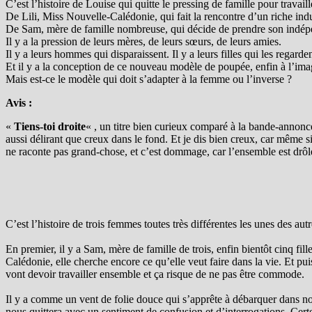
C’est l’histoire de Louise qui quitte le pressing de famille pour trava
De Lili, Miss Nouvelle-Calédonie, qui fait la rencontre d’un riche indu
De Sam, mère de famille nombreuse, qui décide de prendre son indé
Il y a la pression de leurs mères, de leurs sœurs, de leurs amies.
Il y a leurs hommes qui disparaissent. Il y a leurs filles qui les regarden
Et il y a la conception de ce nouveau modèle de poupée, enfin à l’im
Mais est-ce le modèle qui doit s’adapter à la femme ou l’inverse ?
Avis :
«
Tiens-toi droite
« , un titre bien curieux comparé à la bande-annonce
aussi délirant que creux dans le fond. Et je dis bien creux, car même si
ne raconte pas grand-chose, et c’est dommage, car l’ensemble est drôle
C’est l’histoire de trois femmes toutes très différentes les unes des au
En premier, il y a Sam, mère de famille de trois, enfin bientôt cinq fill
Calédonie, elle cherche encore ce qu’elle veut faire dans la vie. Et pui
vont devoir travailler ensemble et ça risque de ne pas être commode.
Il y a comme un vent de folie douce qui s’apprête à débarquer dans nos
nous quittera avec un sentiment de confusion et d’interrogations.
Cert