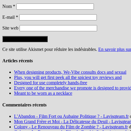
Nom
*
E-mail
*
Site web
Ce site utilise Akismet pour réduire les indésirables.
En savoir plus su
Articles récents
When designing products, We-Vibe consults docs and sexual
Plus, you will get first peek all the spiciest toy reviews and
Designed for use completely hands-free
Every one of the merchandise we promote is designed to provi
Meant to be worn as a necklace
Commentaires récents
L'Abandon - Film Fort ou Aubaine Politique ? - Lavisqteam.fr
Mon Grand Frère et Moi - La Délicatesse du Deuil - Lavisqtea
Colony - Le Renouveau du Film de Zombie ? - Lavisqteam.fr
d