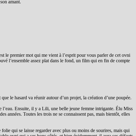
e son amant.
’est le premier mot qui me vient à l’esprit pour vous parler de cet ovni
trouvé l’ensemble assez plat dans le fond, un film qui en fin de compte
et que le hasard va réunir autour d’un projet, la création d’une poupée.
e l’eau.
Ensuite, il y a Lili, une belle jeune femme intrigante. Élu Miss
des années. Toutes les trois ne se connaissent pas, mais bientôt, elles
folie qui se laisse regarder avec plus ou moins de sourires, mais qui
ble ovni qui a ses bons côtés, et bien évidemment, il aura ses défauts