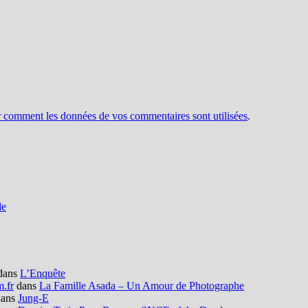
r comment les données de vos commentaires sont utilisées
.
de
dans
L’Enquête
m.fr
dans
La Famille Asada – Un Amour de Photographe
ans
Jung-E