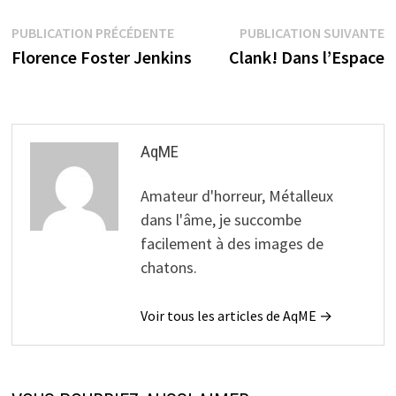
Navigation
Publication
P
PUBLICATION PRÉCÉDENTE
PUBLICATION SUIVANTE
précédente :
s
Florence Foster Jenkins
Clank! Dans l’Espace
de
l’article
AqME
Amateur d'horreur, Métalleux
dans l'âme, je succombe
facilement à des images de
chatons.
Voir tous les articles de AqME →