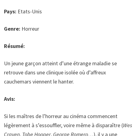
Pays:
Etats-Unis
Genre:
Horreur
Résumé:
Un jeune garçon atteint d’une étrange maladie se
retrouve dans une clinique isolée où d’affreux
cauchemars viennent le hanter.
Avis:
Si les maîtres de l’horreur au cinéma commencent
légèrement à s’essouffler, voire même à disparaître (
Wes
Craven
,
Tobe Hooper
,
George Romero
…), il y a une