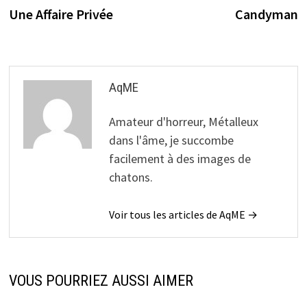
précédente :
s
Une Affaire Privée
Candyman
de
l’article
AqME
Amateur d'horreur, Métalleux
dans l'âme, je succombe
facilement à des images de
chatons.
Voir tous les articles de AqME →
VOUS POURRIEZ AUSSI AIMER