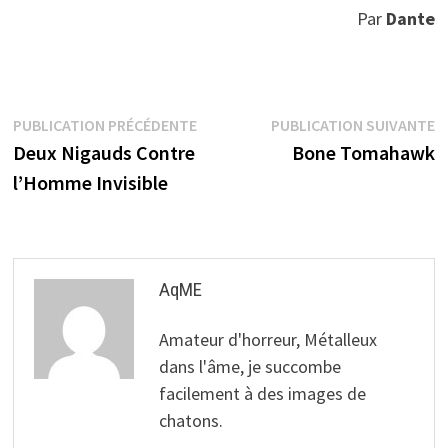
Par
Dante
Navigation
Publication
P
PUBLICATION PRÉCÉDENTE
PUBLICATION SUIVANTE
précédente :
s
Deux Nigauds Contre
Bone Tomahawk
de
l’Homme Invisible
l’article
AqME
Amateur d'horreur, Métalleux
dans l'âme, je succombe
facilement à des images de
chatons.